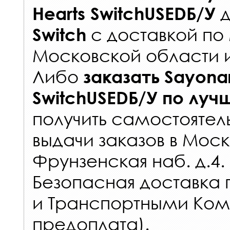
д
Hearts SwitchUSEDБ/У
с
доставкой по
Switch
Московской области 
Либо
заказать
Sayonar
SwitchUSEDБ/У
по луч
получить самостоятел
выдачи заказов
в Моск
Фрунзенская наб. д.4.
Безопасная доставка 
и Транспортными Ком
предоплата).