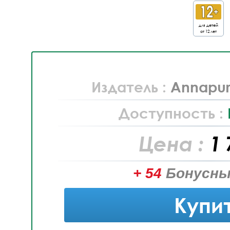
для детей
от 12 лет
Издатель :
Annapurn
Доступность :
Цена :
1 
+ 54
Бонусны
Купи