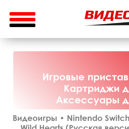
Игровые приставк
Картриджи дл
Аксессуары дл
Видеоигры
•
Nintendo Switc
Wild Hearts (Русская верси