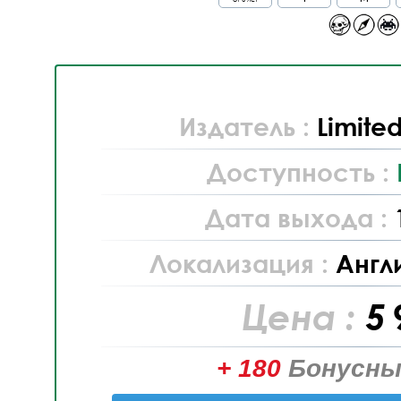
Издатель :
Limite
Доступность :
Дата выхода :
Локализация :
Англ
Цена :
5 
+ 180
Бонусны