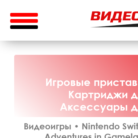
Игровые приставк
Картриджи дл
Аксессуары дл
Видеоигры
•
Nintendo Swi
Adventures in Gamela