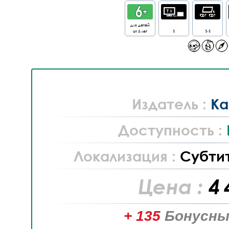
для детей
от 6 лет
1
1-1
Издатель :
Ka
Доступность :
Локализация :
Субти
Цена :
4 
+ 135
Бонусны