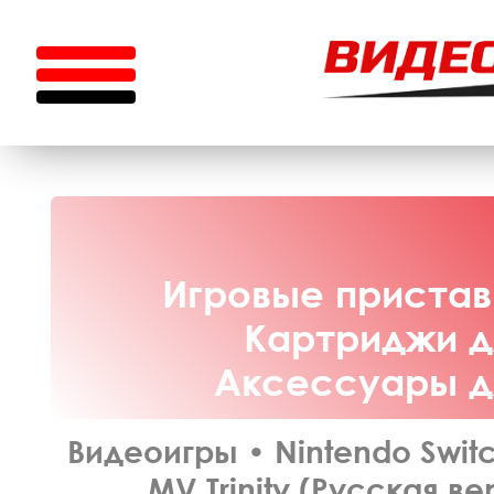
Игровые приставк
Картриджи дл
Аксессуары дл
Видеоигры
•
Nintendo Swit
MV Trinity (Русская ве