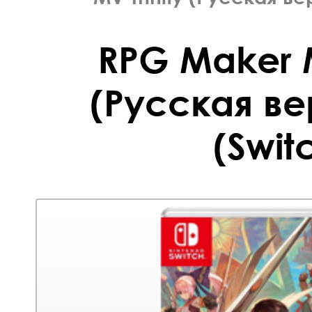
RPG Maker M
(Русская ве
(Swit