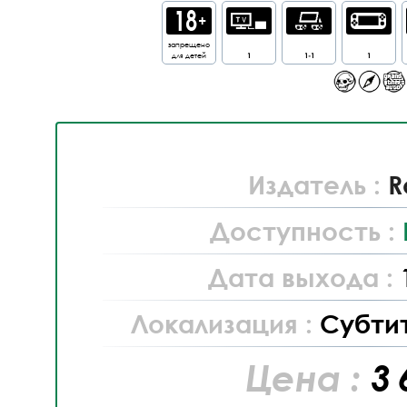
запрещено
для детей
1
1-1
1
Издатель :
R
Доступность :
Дата выхода :
Локализация :
Субти
Цена :
3 