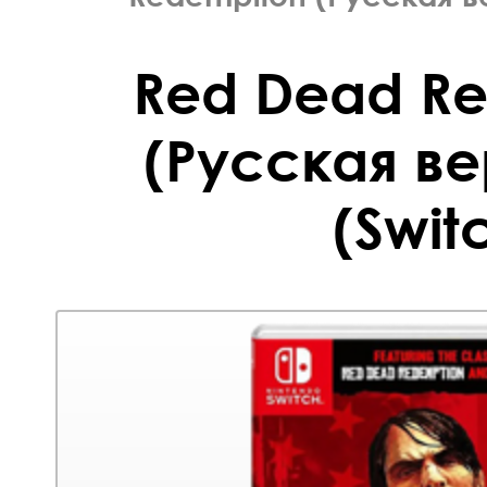
Red Dead R
(Русская ве
(Swit