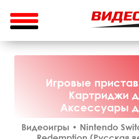
Игровые приставк
Картриджи дл
Аксессуары дл
Видеоигры
•
Nintendo Swit
Redemption (Русская ве