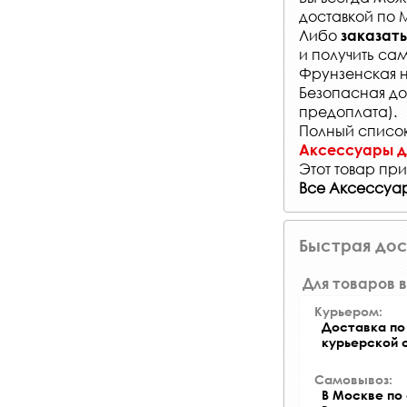
доставкой по 
Либо
заказать
и получить са
Фрунзенская на
Безопасная до
предоплата).
Полный список
Аксессуары дл
Этот товар при
Все Аксессуа
Быстрая дос
Для товаров в
Курьером:
Доставка по 
курьерской 
Самовывоз:
В Москве по 