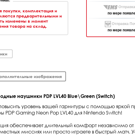
Отправка
я покупки, комплектация и
по мере появл
вляются предварительными и
ть изменены в момент
Отправка Поч
ния товара на склад.
по мере появл
ики
ополнительные изображения
дные наушники PDP LVL40 Blue\Green (Switch)
повысить уровень вашей гарнитуры с помощью яркой 
ы PDP Gaming Neon Pop LVL40 для Nintendo Switch!
кция обеспечивает длительный комфорт независимо от 
овместных миссиях или просто играете в быстрый матч. 