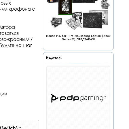
ровых
го микрофона с
улятора
таваться
Mouse P.I. for Hire Mouseburg Edition (Xbox
ово-красным /
Series X) ПРЕДЗАКАЗ!
Будьте на шаг
Издатель
ции
с
Switch)