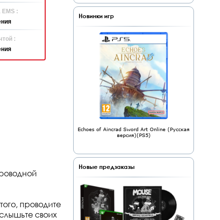
 EMS :
Новинки игр
ения
той :
ения
Echoes of Aincrad Sword Art Online (Русская
версия)(PS5)
Новые предзаказы
проводной
того, проводите
Услышьте своих