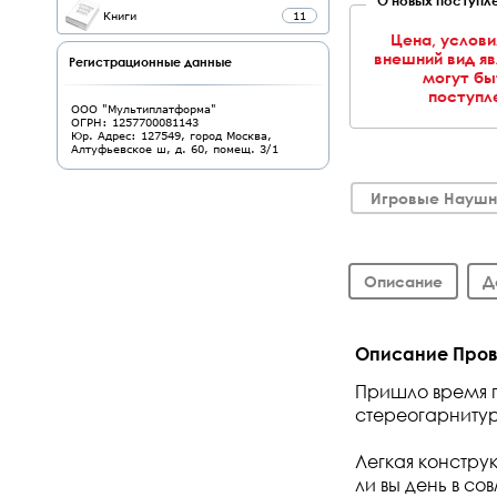
Книги
11
Цена, услови
внешний вид я
Регистрационные данные
могут бы
поступле
ООО "Мультиплатформа"
ОГРН: 1257700081143
Юр. Адрес: 127549, город Москва,
Алтуфьевское ш, д. 60, помещ. 3/1
Игровые Наушн
Описание
Д
Описание Прово
Пришло время 
стереогарнитур
Легкая констру
ли вы день в с