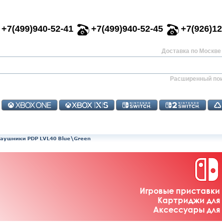
+7(499)940-52-41
+7(499)940-52-45
+7(926)12
Доставка по Москве 
Расширенный по
аушники PDP LVL40 Blue\Green
Игровые приставки 
Картриджи для 
Аксессуары для 