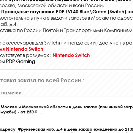
Москве, Московской области и всей России
.
Проводные наушники PDP LVL40 Blue\Green (Switch)
по
мостоятельно в
пункте выдачи заказов
в Москве по адрес
б. д.4.
ставка по России Почтой и Транспортными Компаниям
 аксессуаров для Switch(нинтендо свитч) доступен в ра
я Nintendo Switch
сутствует в разделах :
Nintendo Switch
ры PDP Gaming
тавка заказа по всей России :
 наличии:
Москве и Московской области в день заказа (при низкой загр
службы) - от
250
.
адресу: Фрунзенская наб. д.4 в день заказа ежедневно до 21:0