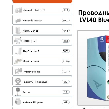
Nintendo Switch 2
215
Проводны
LVL40 Blu
Nintendo Switch
1901
XBOX Series
943
XBOX One
888
PlayStation 5
3032
PlayStation 4
2129
Аудиотехника
14
Гаджеты и провода
39
Ретро
14
Клёвые Штучки
61
О новых поступле