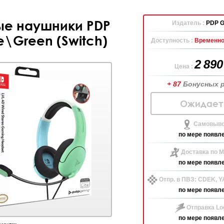
е наушники PDP
Издатель :
PDP G
e\Green (Switch)
Доступность :
Временно
2 89
Цена :
+ 87
Бонусных 
Ожидает
Самовыво
по мере появл
Доставка по М
по мере появл
Отпр. в ПВЗ: CDEK, 
по мере появл
Отправка Log
по мере появл
ниях: