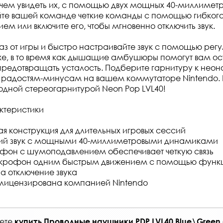
 чем увидеть их, с помощью двух мощных 40-миллимет
йте вашей команде четкие команды с помощью гибко
м или включите его, чтобы мгновенно отключить звук.
лаз от игры и быстро настраивайте звук с помощью рег
хе, в то время как дышащие амбушюры помогут вам ос
редотвращать усталость. Подберите гарнитуру к неон
 радостям-минусам на вашем коммутаторе Nintendo. 
одной стереогарнитурой Neon Pop LVL40!
ктеристики
ая конструкция для длительных игровых сессий
ий звук с мощными 40-миллиметровыми динамиками
фон с шумоподавлением обеспечивает четкую связь
икрофон одним быстрым движением с помощью функ
а отключение звука
лицензирована компанией Nintendo
жете
купить
Проводные наушники PDP LVL40 Blue\Green (