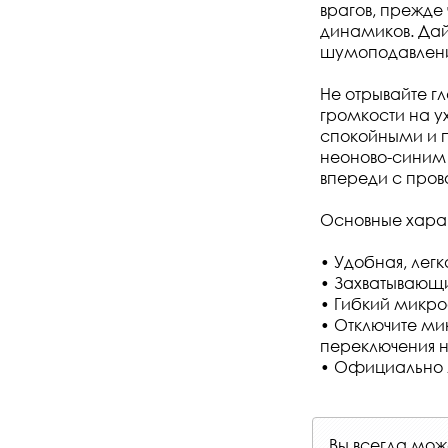
врагов, прежде
динамиков. Да
шумоподавление
Не отрывайте г
громкости на у
спокойными и п
неоново-синим
впереди с пров
Основные хара
• Удобная, легк
• Захватывающ
• Гибкий микро
• Отключите м
переключения н
• Официально 
Вы всегда мо