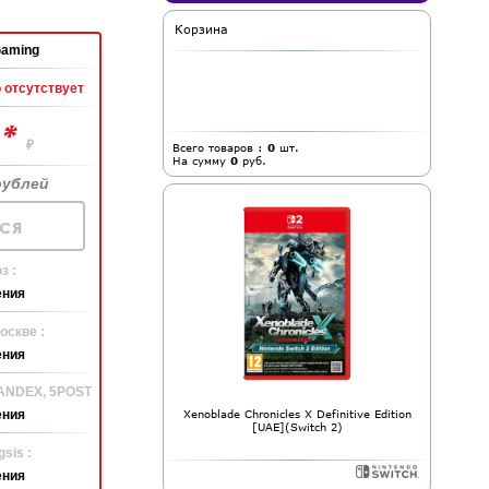
Корзина
aming
 отсутствует
*
0
₽
Всего товаров :
0
шт.
На сумму
0
руб.
рублей
ся
з :
ения
оскве :
ения
YANDEX, 5POST
Xenoblade Chronicles X Definitive Edition
ения
[UAE](Switch 2)
sis :
ения