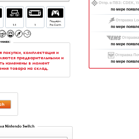
Отпр. в ПВЗ: CDEK, 
по мере появл
Отправка Log
Поддерж.
1-1
1
Pro Contr.
по мере появл
Отправка
ниях:
по мере появл
я покупки, комплектация и
Отправка Поч
вляются предварительными и
по мере появл
ть изменены в момент
ния товара на склад.
ch
ля Nintendo Switch