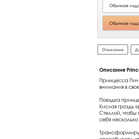
Обычное изд
Обычное изд
Описание
Д
Описание Prince
Принцесса Пич 
внимания в сво
Поездка принце
Кислая гроздь 
Стеллой, чтобы 
себя несколько
Трансформируйт
способности, ч