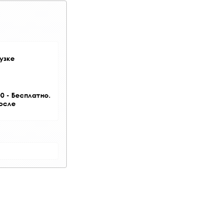
узке
0 - Бесплатно.
после