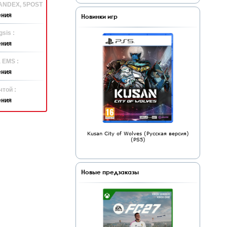
YANDEX, 5POST
ения
Новинки игр
sis :
ения
 EMS :
ения
той :
ения
Kusan City of Wolves (Русская версия)
(PS5)
Новые предзаказы