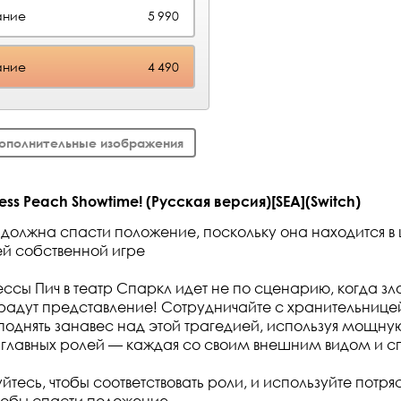
ание
5 990
ание
4 490
ополнительные изображения
ss Peach Showtime! (Русская версия)[SEA](Switch)
должна спасти положение, поскольку она находится в
ей собственной игре
ссы Пич в театр Спаркл идет не по сценарию, когда зл
крадут представление! Сотрудничайте с хранительнице
поднять занавес над этой трагедией, используя мощную 
 главных ролей — каждая со своим внешним видом и с
есь, чтобы соответствовать роли, и используйте пот
тобы спасти положение