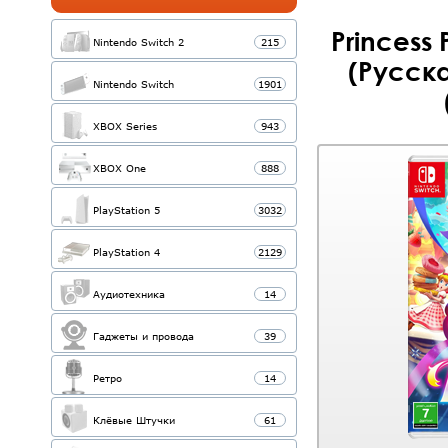
Princess
Nintendo Switch 2
215
(Русска
Nintendo Switch
1901
XBOX Series
943
XBOX One
888
PlayStation 5
3032
PlayStation 4
2129
Аудиотехника
14
Гаджеты и провода
39
Ретро
14
Клёвые Штучки
61