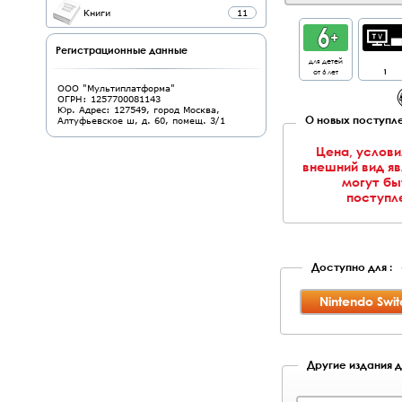
Книги
11
Регистрационные данные
для детей
от 6 лет
1
ООО "Мультиплатформа"
ОГРН: 1257700081143
Юр. Адрес: 127549, город Москва,
О новых поступле
Алтуфьевское ш, д. 60, помещ. 3/1
Цена, услови
внешний вид я
могут бы
поступле
Доступно для :
Nintendo Swit
Другие издания д