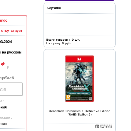
Корзина
endo
 отсутствует
Всего товаров :
0
шт.
03.2024
На сумму
0
руб.
 на русском
*
0
₽
рублей
ся
з :
ения
Xenoblade Chronicles X Definitive Edition
[UAE](Switch 2)
оскве :
ения