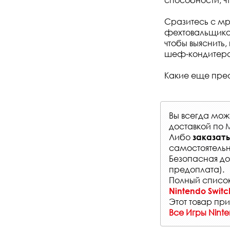
Сразитесь с м
фехтовальщика .
чтобы выяснить,
шеф-кондитера 
Какие еще пре
Вы всегда мо
доставкой по 
Либо
заказать
самостоятельн
Безопасная до
предоплата).
Полный список
Nintendo Switc
Этот товар при
Все Игры Nint