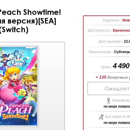
 Peach Showtime!
я версия)[SEA]
Издатель :
Nint
(Switch)
Доступность :
Временно
Дата выхода :
22.
Локализация :
Субтитры
4 49
Цена :
+ 135
Бонусных 
Ожидает
Самовыво
по мере появл
Доставка по М
по мере появл