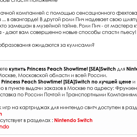
рачной компанией с помощью сенсационного фехтован
.. в авангарде! В другой роли Пич надевает свою шляпу
 кто замешан в музейной тайне. Роли Пич - от мастера 
- дают вам совершенно новые способы спасти пьесу!
образования ожидаются за кулисами?
жете
для
купить
Princess Peach Showtime! [SEA]Switch
Nint
Москве, Московской области и всей России
.
и 
Princess Peach Showtime! [SEA]Switch
по лучшей цене
о в
пункте выдачи заказов
в Москве по адресу: Фрунзенс
ставка по России Почтой и Транспортными Компаниям
 игр на картриджах для нинтендо свитч доступен в раз
h
сутствует в разделах :
Nintendo Switch
endo