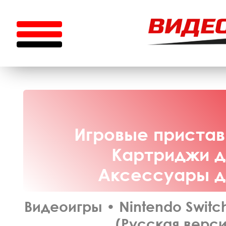
Игровые приставк
Картриджи дл
Аксессуары дл
Видеоигры
•
Nintendo Switc
(Русская верси