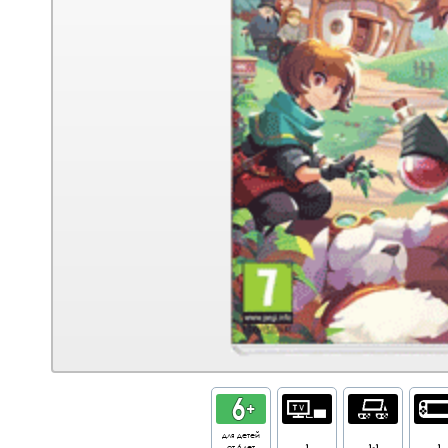
для детей
от 6 лет
1
1-1
1