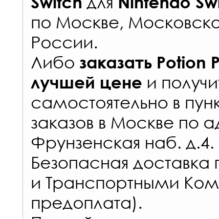
для
Switch
Nintendo Sw
по Москве, Московско
России
.
Либо
заказать
Potion 
и получи
лучшей цене
самостоятельно в
пун
заказов
в Москве по а
Фрунзенская наб. д.4.
Безопасная доставка 
и Транспортными Ком
предоплата).