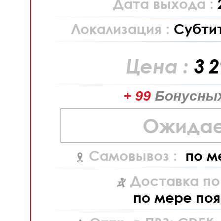
Дата выхода :
Локализация :
Субти
Цена :
3 
+ 99
Бонусных
Ожидае
Самовывоз :
по м
Доставка по
по мере поя