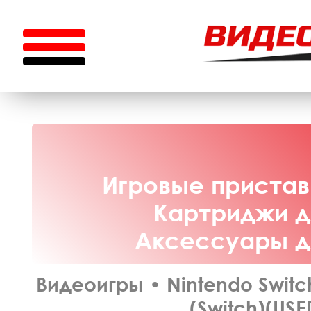
Игровые приставк
Картриджи дл
Аксессуары дл
Видеоигры
•
Nintendo Switc
(Switch)(USE