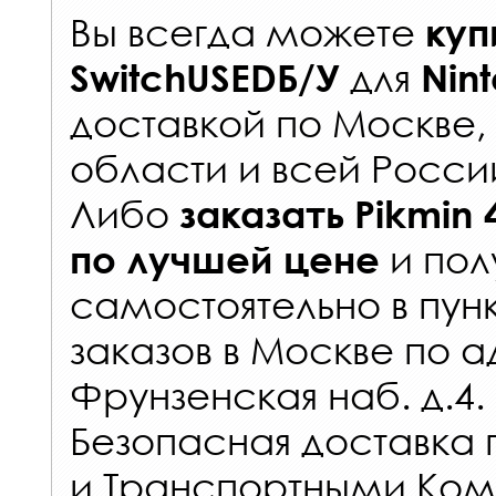
Вы всегда можете
куп
для
SwitchUSEDБ/У
Nin
доставкой по Москве
области и всей Росси
Либо
заказать
Pikmin 
и пол
по лучшей цене
самостоятельно в
пун
заказов
в Москве по а
Фрунзенская наб. д.4.
Безопасная доставка 
и Транспортными Ком