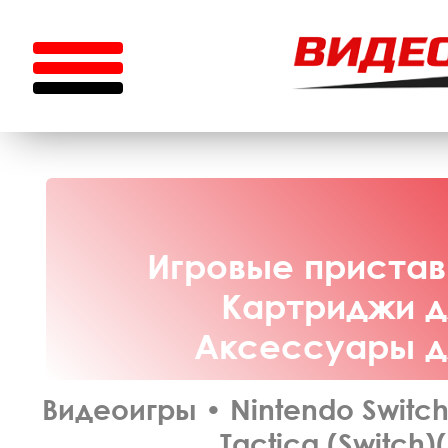
Игровые приставк
Картриджи дл
Аксессуары дл
Видеоигры
•
Nintendo Switc
Tactica (Switch)