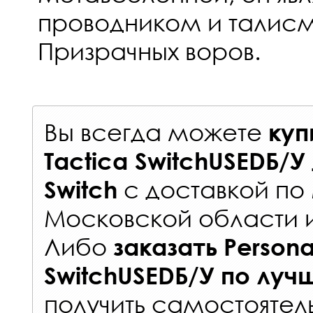
проводником и талис
Призрачных воров.
Вы всегда можете
куп
Tactica SwitchUSEDБ/У
с
доставкой по
Switch
Московской области 
Либо
заказать
Persona
SwitchUSEDБ/У
по луч
получить самостоятел