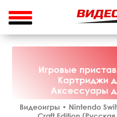
Игровые приставк
Картриджи дл
Аксессуары дл
Видеоигры
•
Nintendo Swi
Craft Edition (Русска