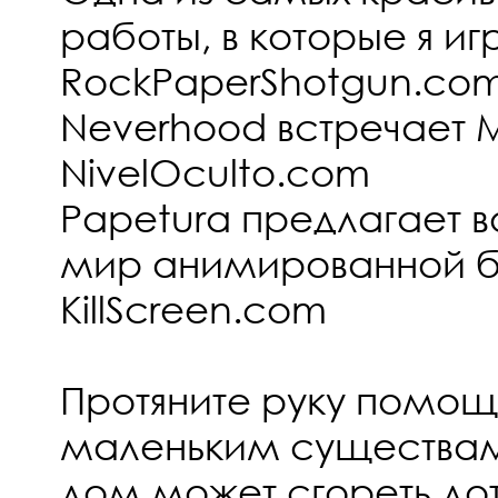
работы, в которые я иг
RockPaperShotgun.co
Neverhood встречает
NivelOculto.com
Papetura предлагает в
мир анимированной б
KillScreen.com
Протяните руку помощ
маленьким существам,
дом может сгореть до