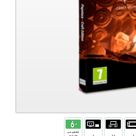
для детей
от 6 лет
1
1-1
1