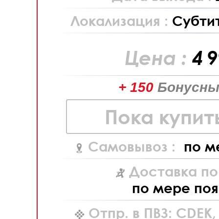
Локализация :
Субти
Цена :
4 
+ 150
Бонусны
Пока купит
Самовывоз :
по м
Доставка по
по мере поя
Отпр. в ПВЗ: CDEK