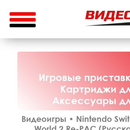
Игровые приставки
Картриджи для
Аксессуары для
Видеоигры
•
Nintendo Swi
World 2 Re-PAC (Русска