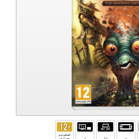
для детей
от 12 лет
1
1-1
1