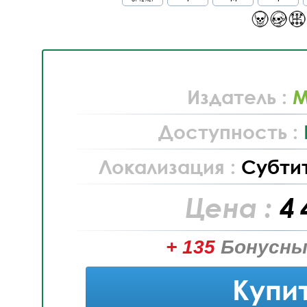
Издатель :
M
Доступность :
Локализация :
Субти
Цена :
4 
+ 135
Бонусны
Купи