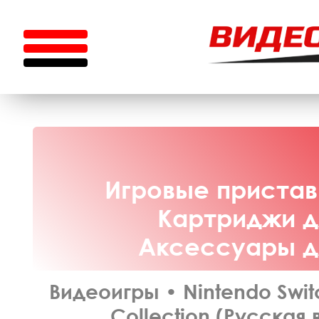
Игровые приставк
Картриджи дл
Аксессуары дл
Видеоигры
•
Nintendo Swit
Collection (Русская 