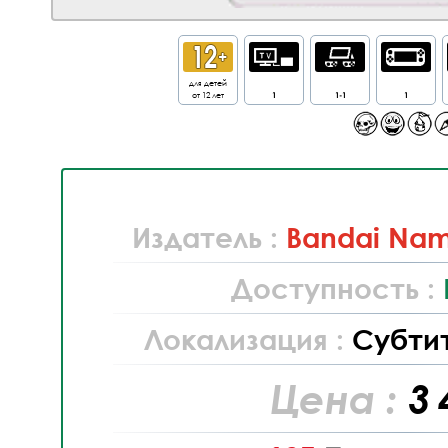
для детей
от 12 лет
1
1-1
1
Издатель :
Bandai Nam
Доступность :
Локализация :
Субти
Цена :
3 