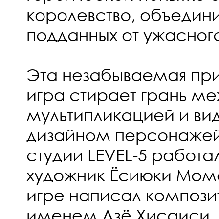
королевство, объедини
подданных от ужасного
Эта незабываемая пр
игра стирает грань м
мультипликацией и ви
дизайном персонажей N
студии LEVEL-5 работа
художник Ёсиюки Момо
игре написал композ
именем Дзё Хисаиси.