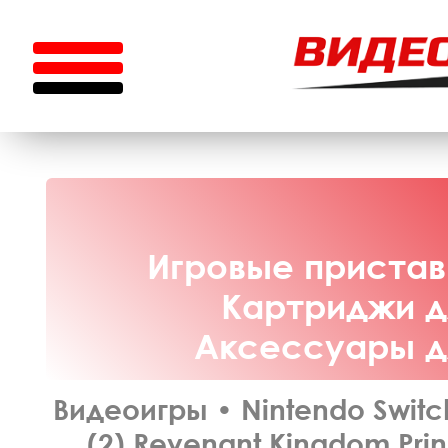
Игровые приставк
Картриджи дл
Аксессуары дл
Видеоигры
•
Nintendo Switc
(2) Revenant Kingdom Prin