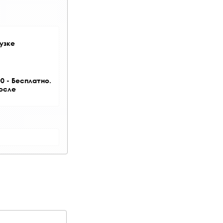
узке
0 - Бесплатно.
после