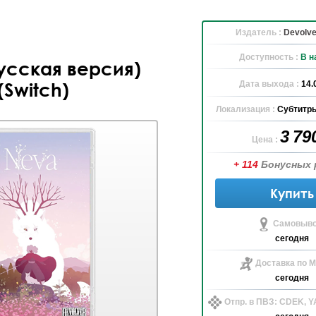
Издатель :
Devolver
Доступность :
В н
усская версия)
Дата выхода :
14.
(Switch)
Локализация :
Субтитры
3 79
Цена :
+ 114
Бонусных 
Купить
Самовыво
сегодня
Доставка по М
сегодня
Отпр. в ПВЗ: CDEK, 