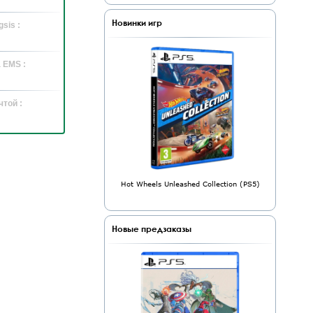
Новинки игр
sis :
 EMS :
той :
Hot Wheels Unleashed Collection (PS5)
Новые предзаказы