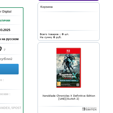
Корзина
 Digital
аличии
03.2025
Всего товаров :
0
шт.
На сумму
0
руб.
 на русском
0
₽
рублей
з :
оскве :
Xenoblade Chronicles X Definitive Edition
[UAE](Switch 2)
YANDEX, 5POST