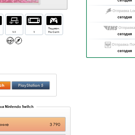
сегодня
Отправка Log
сегодня
Отправка
Поддерж.
1-1
1
Pro Contr.
сегодня
Отправка Поч
сегодня
ch
PlayStation 5
ля Nintendo Switch
ание
3 790