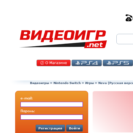
Видеоигры
»
Nintendo Switch
»
Игры
»
Neva (Русская верс
e-mail:
Пароль:
Регистрация
Войти