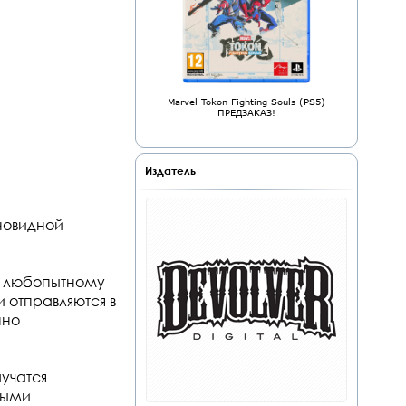
Marvel Tokon Fighting Souls (PS5)
ПРЕДЗАКАЗ!
Издатель
новидной
к любопытному
 отправляются в
нно
аучатся
ными