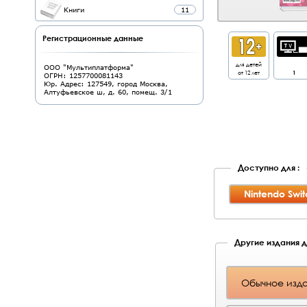
Книги
11
Регистрационные данные
для детей
ООО "Мультиплатформа"
от 12 лет
1
ОГРН: 1257700081143
Юр. Адрес: 127549, город Москва,
Алтуфьевское ш, д. 60, помещ. 3/1
Доступно для :
Nintendo Swit
Другие издания д
Обычное изд