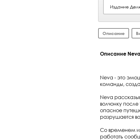
Издание Дел
Описание
В
Описание Neva 
Neva - это эмо
команды, созда
Neva рассказы
волчонку после
опасное путеш
разрушается во
Со временем их
работать сообщ