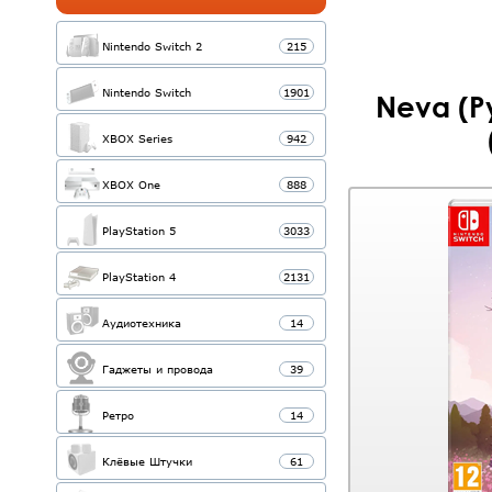
Nintendo Switch 2
215
Nintendo Switch
1901
Neva (Р
XBOX Series
942
XBOX One
888
PlayStation 5
3033
PlayStation 4
2131
Аудиотехника
14
Гаджеты и провода
39
Ретро
14
Клёвые Штучки
61