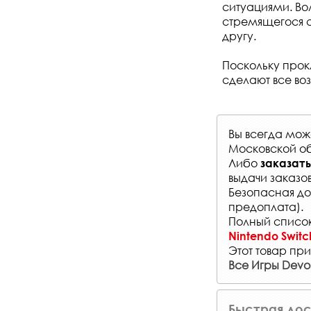
ситуациями. Во
стремящегося с
другу.
Поскольку прок
сделают все во
Вы всегда мо
Московской об
Либо
заказать
выдачи заказо
Безопасная до
предоплата).
Полный список
Nintendo Switc
Этот товар при
Все Игры Devolv
Быстрая дос