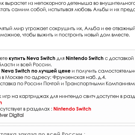
лк вырастет из непокорного детеныша во внушительного
тать самим собой, испытывая любовь Альбы и их пред
лятый мир угрожает сокрушить их, Альба и ее отважный
зможное, чтобы выжить и построить новый дом вместе.
жете
для
с
доставкой
купить
Neva Switch
Nintendo Switch
ласти и всей России
.
и получить самостоятельн
Neva Switch
по лучшей цене
в
в Москве по адресу: Фрунзенская наб. д.4.
ставка по России Почтой и Транспортными Компаниям
 игр на картриджах для нинтендо свитч доступен в раз
h
сутствует в разделах :
Nintendo Switch
er Digital
тавка заказа по всей России :