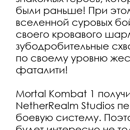
были раньше! При это
вселенной суровых бо
своего кровавого шар
зубодробительные схв
по своему уровню жес
фаталити!
Mortal Kombat 1 получ
NetherRealm Studios 
боевую систему. Поэт
будет интересно не то