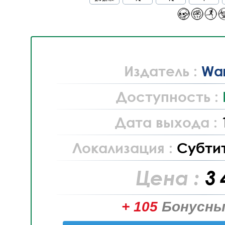
Издатель :
War
Доступность :
Дата выхода :
Локализация :
Субти
Цена :
3 
+ 105
Бонусны