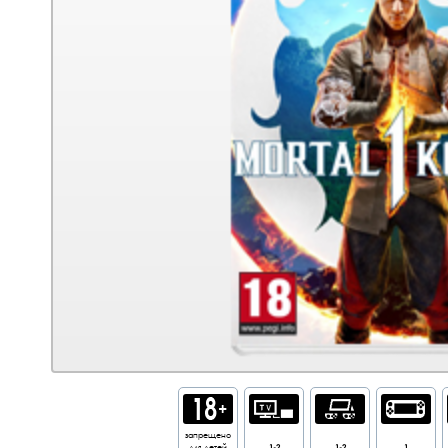
запрещено
для детей
1-2
1-2
1