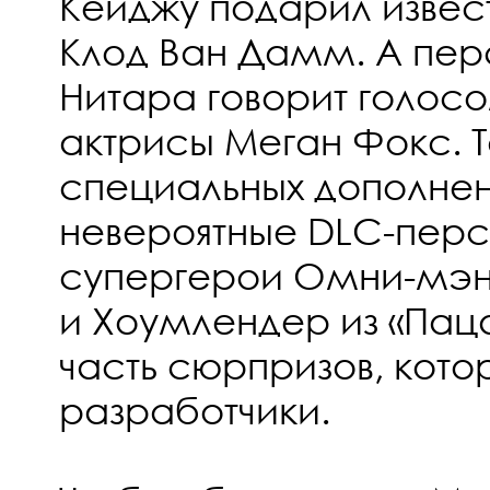
Кейджу подарил извес
Клод Ван Дамм. А пе
Нитара говорит голос
актрисы Меган Фокс. Т
специальных дополнени
невероятные DLC-пер
супергерои Омни-мэн 
и Хоумлендер из «Паца
часть сюрпризов, котор
разработчики.