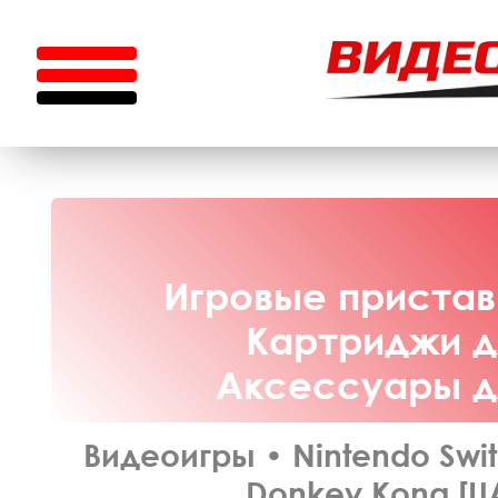
Игровые приставк
Картриджи дл
Аксессуары дл
Видеоигры
•
Nintendo Swi
Donkey Kong [UA