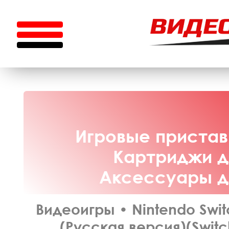
Игровые приставк
Картриджи дл
Аксессуары дл
Видеоигры
•
Nintendo Swit
(Русская версия)(Switc