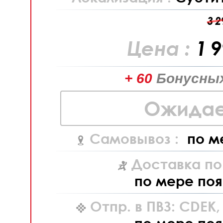
3 2
Цена :
1 
+ 60
Бонусных
Ожидае
Самовывоз :
по м
Доставка по
по мере поя
Отпр. в ПВЗ: CDEK