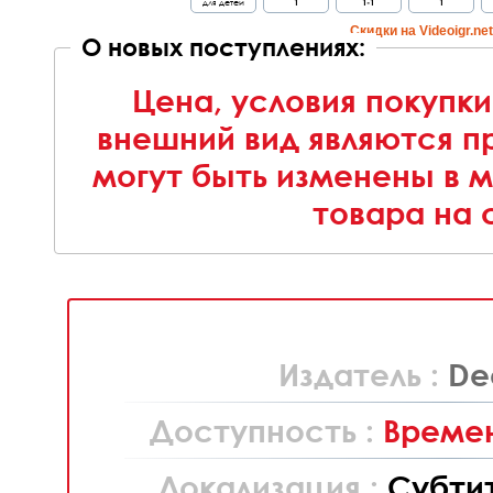
для детей
1
1-1
1
Cкидки на Videoigr.ne
О новых поступлениях:
Цена, условия покупки
внешний вид являются п
могут быть изменены в 
товара на 
Издатель :
De
Доступность :
Времен
Локализация :
Субти