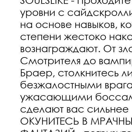
уровни с сайдскролл
на основе навыков, к
степени жестоко нака
вознаграждают. От зл
Смотрителя до вампи
Браер, столкнитесь л
безжалостными враг
ужасающими боссам
сделают вас сильнее
ОКУНИТЕСЬ В МРАЧН