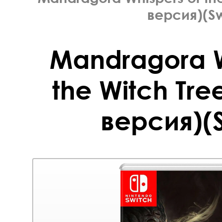
версия)(Sw
Mandragora W
the Witch Tre
версия)(S