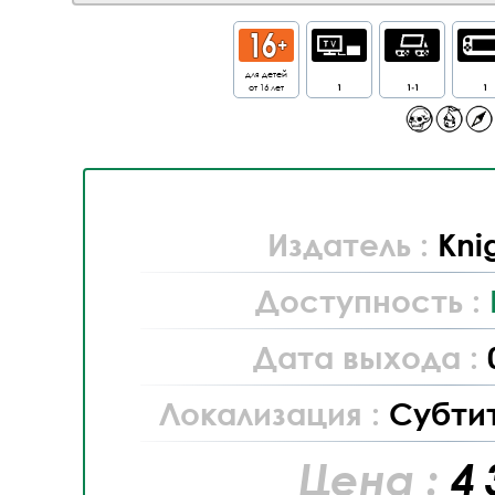
для детей
от 16 лет
1
1-1
1
Издатель :
Kni
Доступность :
Дата выхода :
Локализация :
Субти
Цена :
4 