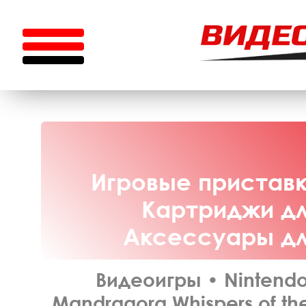
Игровые приставки
Картриджи для
Аксессуары для
Видеоигры
•
Nintendo
Mandragora Whispers of th