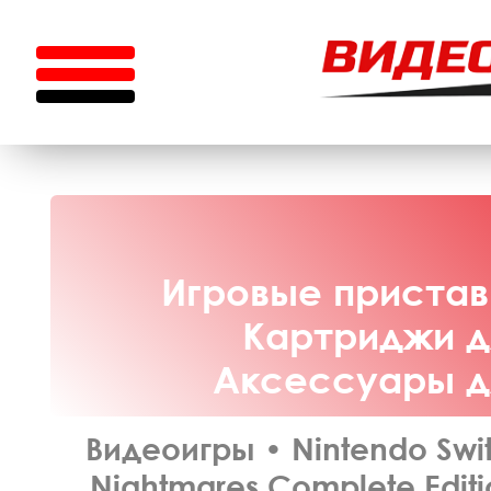
Игровые приставк
Картриджи дл
Аксессуары дл
Видеоигры
•
Nintendo Swi
Nightmares Complete Edit