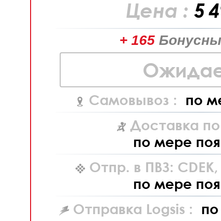
Цена :
5 
+ 165
Бонусны
Ожидае
Самовывоз :
по м
Доставка по
по мере поя
Отпр. в ПВЗ: CDEK
по мере поя
Отправка Logsis :
по