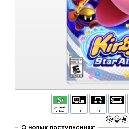
для детей
от 6 лет
1-4
1-4
1
О новых поступлениях: