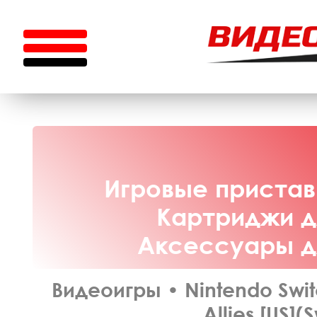
Игровые приставк
Картриджи дл
Аксессуары дл
Видеоигры
•
Nintendo Swi
Allies [US](