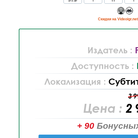
от 6 лет
1
1-1
1
Cкидки на Videoigr.ne
Издатель :
Доступность :
Локализация :
Субти
3 9
Цена :
2 
+ 90
Бонусных