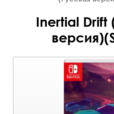
Inertial Drif
версия)(S