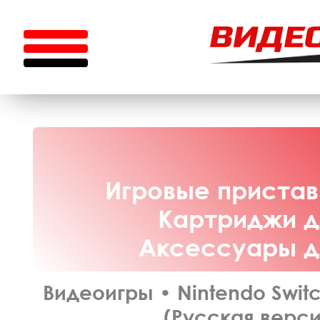
Игровые приставк
Картриджи дл
Аксессуары дл
Видеоигры
•
Nintendo Swit
(Русская верси