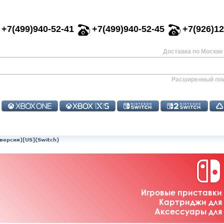
+7(499)940-52-41
+7(499)940-52-45
+7(926)12
Доставка по Москве 
Расширенный по
я версия)[US](Switch)
Игровые приставки 
Картриджи для 
Аксессуары для 