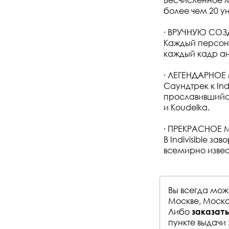
более чем 20 у
∙ ВРУЧНУЮ СО
Каждый персона
каждый кадр а
∙ ЛЕГЕНДАРНО
Саундтрек к Ind
прославившийся 
и Koudelka.
∙ ПРЕКРАСНОЕ
В Indivisible 
всемирно извес
Вы всегда мо
Москве, Моско
Либо
заказать
пункте выдачи 