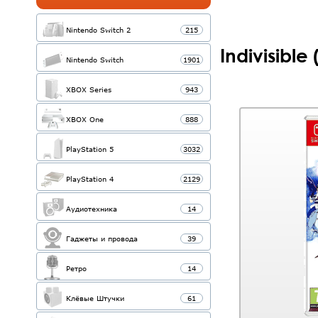
Nintendo Switch 2
215
Indivisibl
Nintendo Switch
1901
XBOX Series
943
XBOX One
888
PlayStation 5
3032
PlayStation 4
2129
Аудиотехника
14
Гаджеты и провода
39
Ретро
14
Клёвые Штучки
61