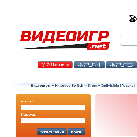
Видеоигры
»
Nintendo Switch
»
Игры
»
Indivisible (Русска
e-mail:
Пароль:
Регистрация
Войти