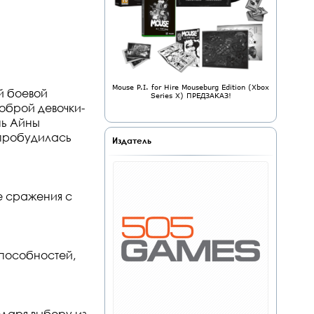
Mouse P.I. for Hire Mouseburg Edition (Xbox
й боевой
Series X) ПРЕДЗАКАЗ!
доброй девочки-
нь Айны
 пробудилась
Издатель
е сражения с
пособностей,
даря выбору из