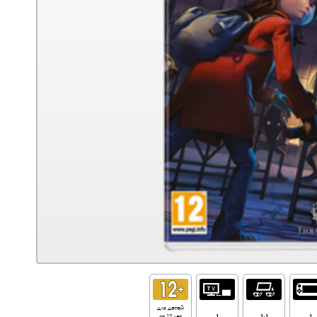
для детей
от 12 лет
1
1-1
1