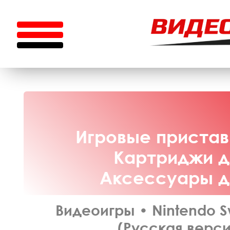
Игровые приставк
Картриджи дл
Аксессуары дл
Видеоигры
•
Nintendo S
(Русская верси