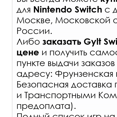
для
с
Nintendo Switch
Москве, Московской о
России
.
Либо
заказать
Gylt Sw
и получить самос
цене
пункте выдачи заказов
адресу: Фрунзенская н
Безопасная доставка 
и Транспортными Ком
предоплата).
Полный список игр на