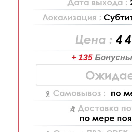
Дата выхода :
Локализация :
Субти
Цена :
4 
+ 135
Бонусны
Ожидае
Самовывоз :
по м
Доставка по
по мере поя