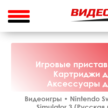
Игровые приставк
Картриджи дл
Аксессуары дл
Видеоигры
•
Nintendo S
Simulator 3 (Русская