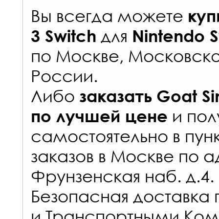
Вы всегда можете
куп
для
3 Switch
Nintendo S
по Москве, Московско
России
.
Либо
заказать
Goat Si
и пол
по лучшей цене
самостоятельно в
пун
заказов
в Москве по а
Фрунзенская наб. д.4.
Безопасная доставка 
и Транспортными Ком