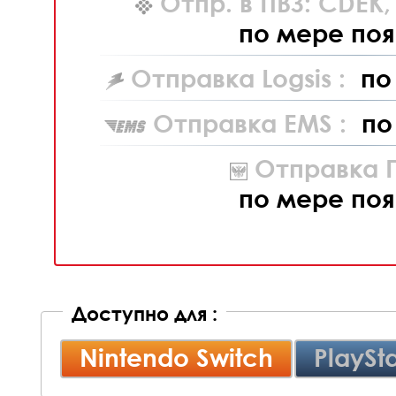
Отпр. в ПВЗ: CDEK
по мере поя
Отправка Logsis :
по
Отправка EMS :
по
Отправка П
по мере поя
Доступно для :
Nintendo Switch
PlaySta