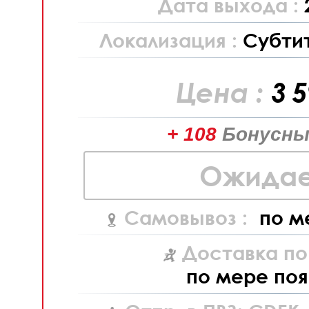
Дата выхода :
Локализация :
Субти
Цена :
3 
+ 108
Бонусны
Ожидае
Самовывоз :
по м
Доставка по
по мере поя