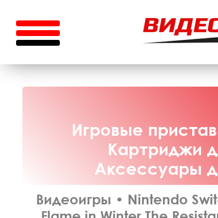
Игровые приставк
Картриджи дл
Аксессуары дл
Видеоигры
•
Nintendo Swi
Flame in Winter The Resist