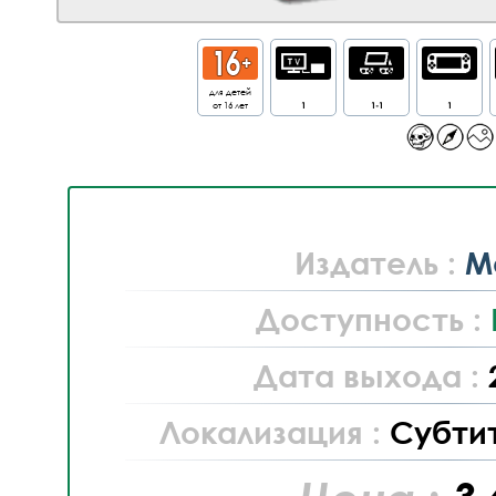
для детей
от 16 лет
1
1-1
1
Издатель :
M
Доступность :
Дата выхода :
Локализация :
Субти