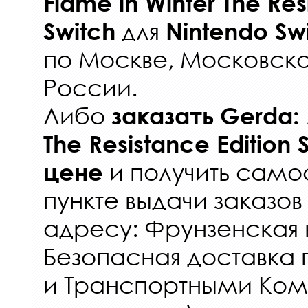
Flame in Winter The Res
для
Switch
Nintendo Sw
по Москве, Московско
России
.
Либо
заказать
Gerda: 
The Resistance Edition 
и получить самос
цене
пункте выдачи заказов
адресу: Фрунзенская н
Безопасная доставка 
и Транспортными Ком