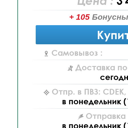
Цена :
3 
+ 105
Бонусны
Купи
Самовывоз :
Доставка по
сегод
Отпр. в ПВЗ: CDEK
в понедельник (
Отправка L
в понедельник (