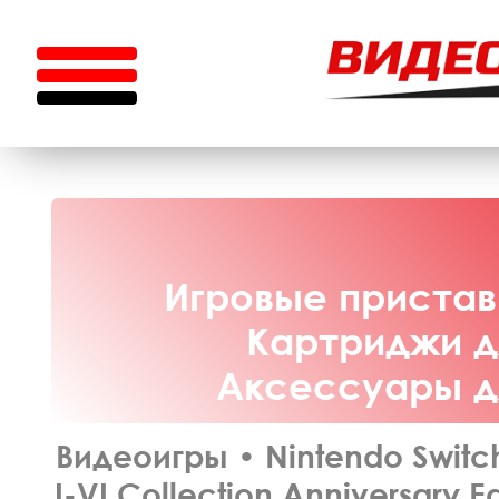
Игровые приставк
Картриджи дл
Аксессуары дл
Видеоигры
•
Nintendo Switc
I-VI Collection Anniversary 