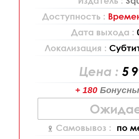
Издатель :
Sq
Доступность :
Времен
Дата выхода :
Локализация :
Субти
Цена :
5 
+ 180
Бонусны
Ожидае
Самовывоз :
по м