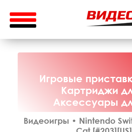
Игровые приставки
Картриджи для
Аксессуары для
Видеоигры
•
Nintendo Swi
Cat [#203][US]