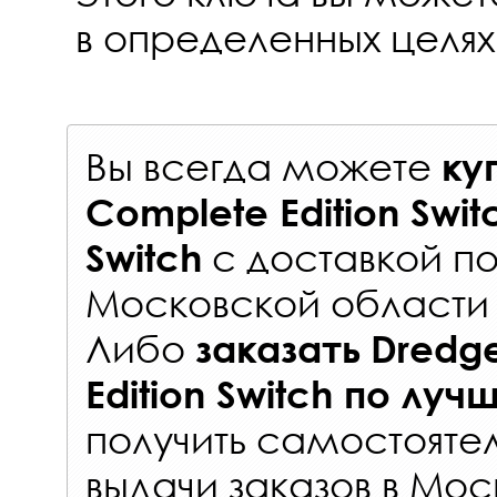
в определенных целях
Вы всегда можете
ку
Complete Edition Swi
с
доставкой по
Switch
Московской области 
Либо
заказать
Dredg
Edition Switch
по луч
получить самостояте
выдачи заказов
в Мос