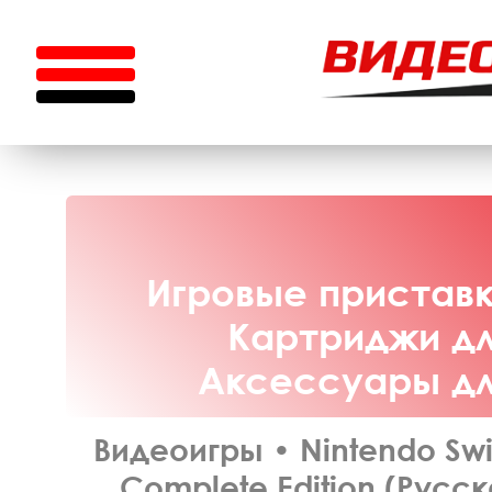
Игровые приставки
Картриджи для
Аксессуары для
Видеоигры
•
Nintendo Sw
Complete Edition (Русск