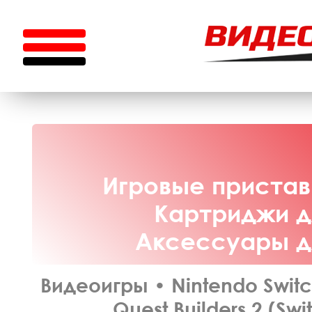
Игровые приставк
Картриджи дл
Аксессуары дл
Видеоигры
•
Nintendo Swit
Quest Builders 2 (Swi