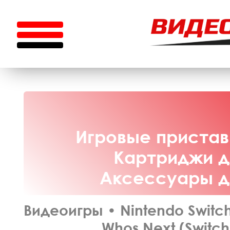
Игровые приставк
Картриджи дл
Аксессуары дл
Видеоигры
•
Nintendo Switc
Whos Next (Switch