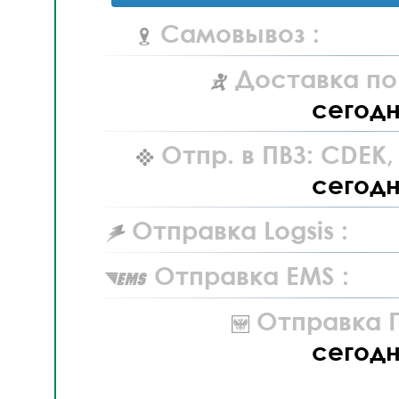
Самовывоз :
Доставка по
сегод
Отпр. в ПВЗ: CDEK
сегод
Отправка Logsis :
Отправка EMS :
Отправка П
сегод