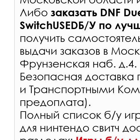
Либо
заказать
DNF Du
SwitchUSEDБ/У
по луч
получить самостоятел
выдачи заказов
в Моск
Фрунзенская наб. д.4.
Безопасная доставка 
и Транспортными Ком
предоплата).
Полный список б/у иг
для нинтендо свитч до