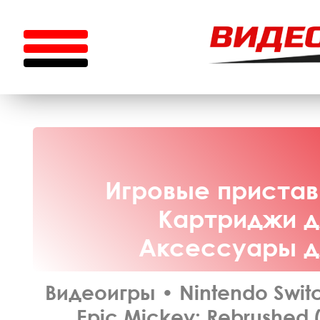
Игровые приставк
Картриджи дл
Аксессуары дл
Видеоигры
•
Nintendo Swit
Epic Mickey: Rebrushed 