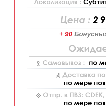
Локализация :
Субти
Цена :
2 
+ 90
Бонусных
Ожидае
Самовывоз :
по м
Доставка по
по мере поя
Отпр. в ПВЗ: CDEK
по мере поя