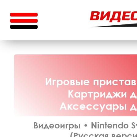
Игровые приставк
Картриджи дл
Аксессуары дл
Видеоигры
•
Nintendo S
(Русская верси