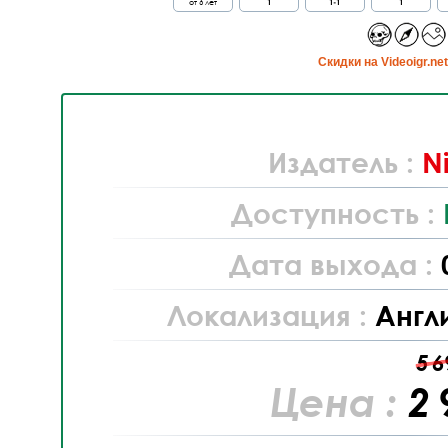
от 6 лет
1
1-1
1
Cкидки на Videoigr.ne
Издатель :
N
Доступность :
Дата выхода :
Локализация :
Англ
5 6
Цена :
2 