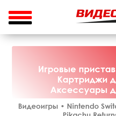
Игровые приставк
Картриджи дл
Аксессуары дл
Видеоигры
•
Nintendo Swit
Pikachu Return