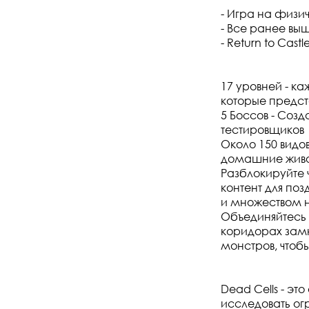
- Игра на физи
- Все ранее в
- Return to Cast
17 уровней - к
которые предст
5 Боссов - Со
тестировщиков
Около 150 видов
домашние животн
Разблокируйте 
контент для по
и множеством н
Объединяйтесь 
коридорах замк
монстров, чтоб
Dead Cells - эт
исследовать ог