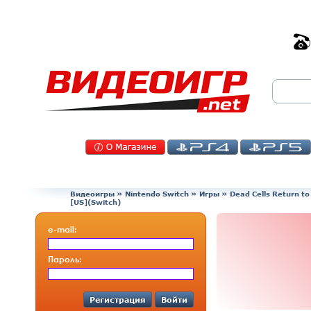
Видеоигры
»
Nintendo Switch
»
Игры
»
Dead Cells Return to
[US](Switch)
e-mail:
Пароль:
Регистрация
Войти