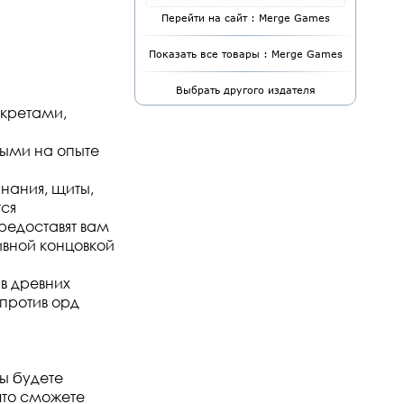
Перейти на сайт : Merge Games
Показать все товары : Merge Games
Выбрать другого издателя
екретами,
ными на опыте
инания, щиты,
тся
редоставят вам
ивной концовкой
в древних
 против орд
Вы будете
что сможете