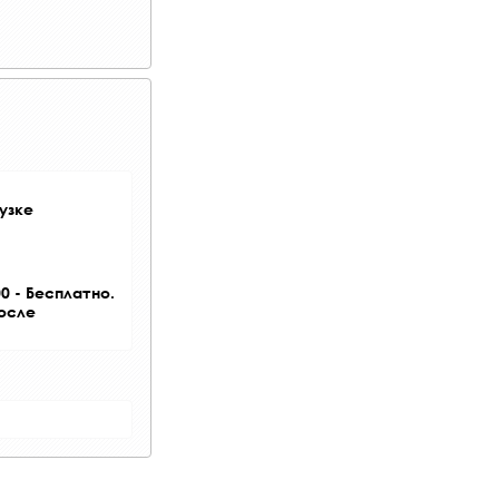
узке
0 - Бесплатно.
после