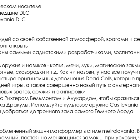
ческом носителе
ышедшие DLC
levania DLC
аждый со своей собственной атмосферой, врагами и с
оит открыть
зданы самыми садистскими разработчиками, воспитан
 оружия и навыков - копья, мечи, луки, магические закл
ые, сковородки и т.д. Как ни назови, у нас все получи
четыре оригинальных дополнения Dead Cells, которые п
здней игры, а также совершенно новый путь с альтернат
овых врагов, оружия и экипировки
с Рихтером Бельмонтом и Алукардом, чтобы сразиться 
а Дракулы. Используйте культовое оружие Castlevania
ы добраться до тронного зала самого Темного Лорда
о облегченный экшн-платформер в стиле metroidvania. 
ромный, постоянно меняющийся замок ... при условии, 