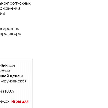
льно-пропускных
обновления
ей!
в древних
 против орд
для
witch
оссии
.
и
чшей цене
: Фрунзенская
и (100%
делах:
Игры для