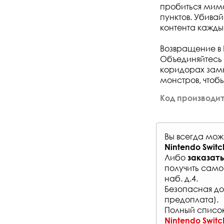
пробиться мимо 
пунктов. Убива
контента кажды
Возвращение в
Объединяйтесь 
коридорах замк
монстров, чтоб
Код производит
Вы всегда мо
Nintendo Switc
Либо
заказать
получить само
наб. д.4.
Безопасная до
предоплата).
Полный список
Nintendo Switc