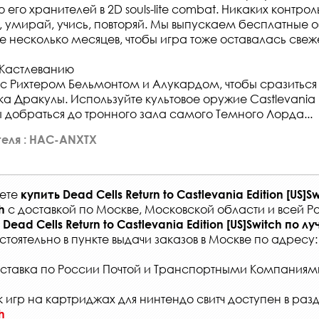
его хранителей в 2D souls-lite combat. Никаких контро
й, умирай, учись, повторяй. Мы выпускаем бесплатные 
е несколько месяцев, чтобы игра тоже оставалась свеж
 Кастлеванию
с Рихтером Бельмонтом и Алукардом, чтобы сразиться 
а Дракулы. Используйте культовое оружие Castlevania
ы добраться до тронного зала самого Темного Лорда...
еля : HAC-ANXTX
жете
купить
Dead Cells Return to Castlevania Edition [US]S
с
доставкой по Москве, Московской области и всей Р
h
Dead Cells Return to Castlevania Edition [US]Switch
по лу
стоятельно в
пункте выдачи заказов
в Москве по адресу
ставка по России Почтой и Транспортными Компаниям
 игр на картриджах для нинтендо свитч доступен в раз
h