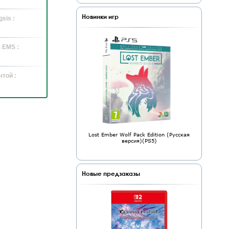
Новинки игр
sis :
 EMS :
той :
Lost Ember Wolf Pack Edition (Русская
версия)(PS5)
Новые предзаказы