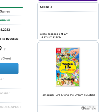
Корзина
 Games
аличии
08.2023
Всего товаров :
0
шт.
На сумму
0
руб.
 на русском
0
₽
рублей
з :
оскве :
Tomodachi Life Living the Dream (Switch)
YANDEX, 5POST