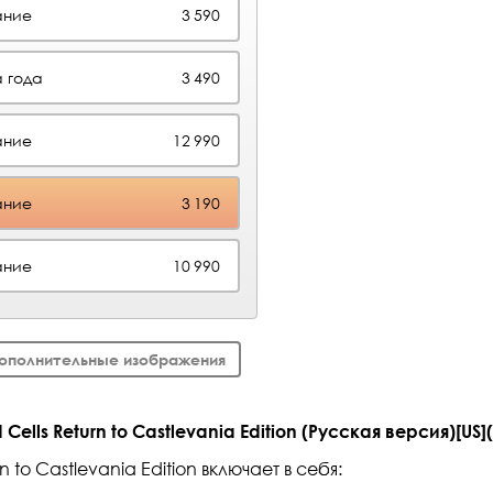
ание
3 590
 года
3 490
ание
12 990
ание
3 190
ание
10 990
ополнительные изображения
ells Return to Castlevania Edition (Русская версия)[US](
n to Castlevania Edition включает в себя: