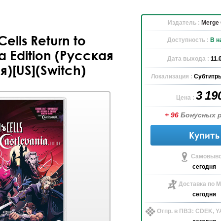
Издатель :
Merge
ells Return to
Доступность :
В н
a Edition (Русская
Дата выхода :
11.
)[US](Switch)
Локализация :
Субтитры
3 19
Цена :
+ 96
Бонусных 
Купить
Самовыво
сегодня
Доставка по М
сегодня
Отпр. в ПВЗ: CDEK, 