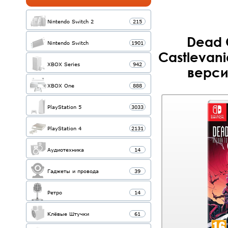
Nintendo Switch 2
215
Dead C
Nintendo Switch
1901
Castlevani
XBOX Series
942
версия
XBOX One
888
PlayStation 5
3033
PlayStation 4
2131
Аудиотехника
14
Гаджеты и провода
39
Ретро
14
Клёвые Штучки
61