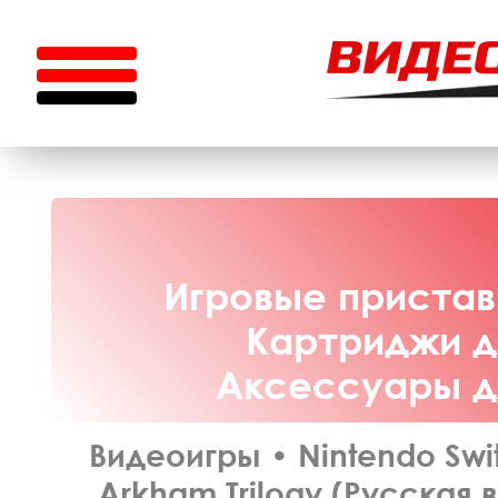
Игровые приставк
Картриджи дл
Аксессуары дл
Видеоигры
•
Nintendo Swi
Arkham Trilogy (Русская 