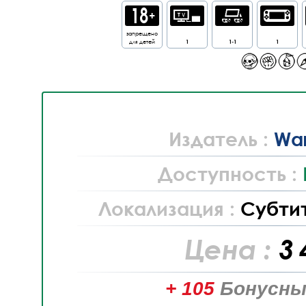
запрещено
для детей
1
1-1
1
Издатель :
War
Доступность :
Локализация :
Субти
Цена :
3 
+ 105
Бонусны