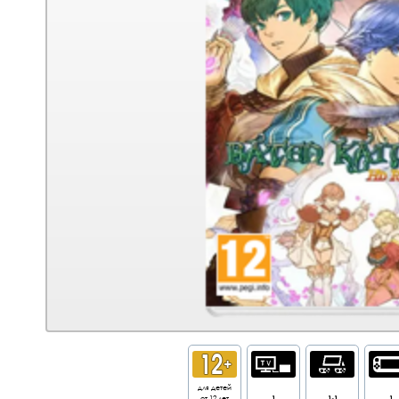
для детей
от 12 лет
1
1-1
1