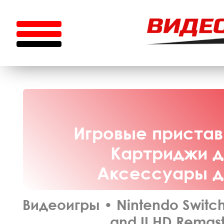
Игровые приставк
Картриджи дл
Аксессуары дл
Видеоигры
•
Nintendo Switc
and II HD Remast