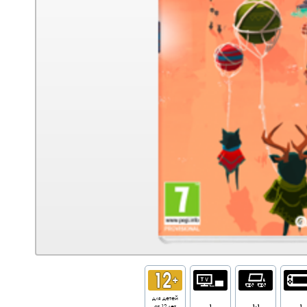
для детей
от 12 лет
1
1-1
1