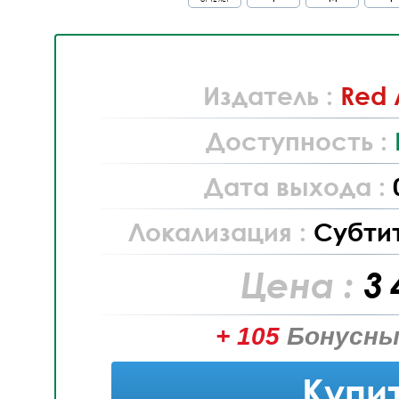
Издатель :
Red 
Доступность :
Дата выхода :
Локализация :
Субти
Цена :
3 
+ 105
Бонусны
Купи