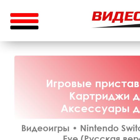
Игровые приставк
Картриджи дл
Аксессуары дл
Видеоигры
•
Nintendo Swit
Eve (Русская вер