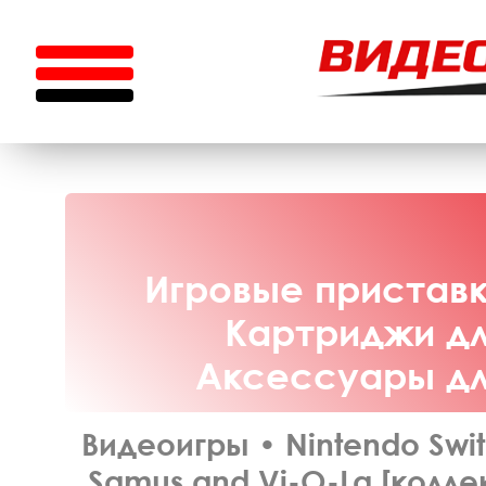
Игровые приставки
Картриджи для
Аксессуары для
Видеоигры
•
Nintendo Swi
Samus and Vi-O-La [коллек