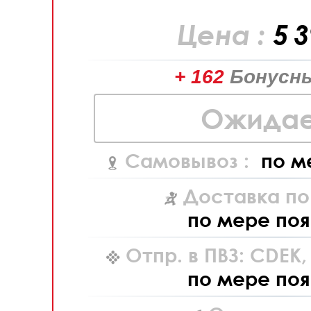
Цена :
5 
+ 162
Бонусны
Ожидае
Самовывоз :
по м
Доставка по
по мере поя
Отпр. в ПВЗ: CDEK
по мере поя