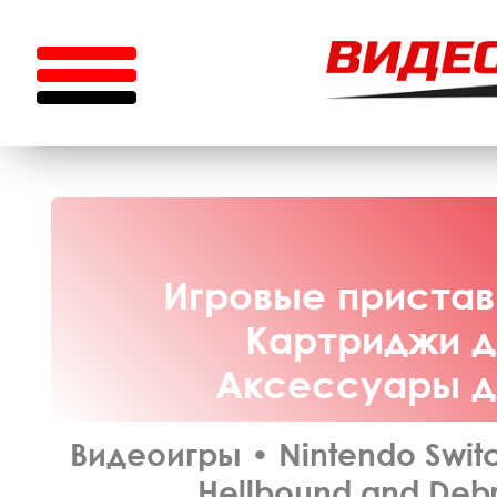
Игровые приставк
Картриджи дл
Аксессуары дл
Видеоигры
•
Nintendo Swit
Hellbound and Debr