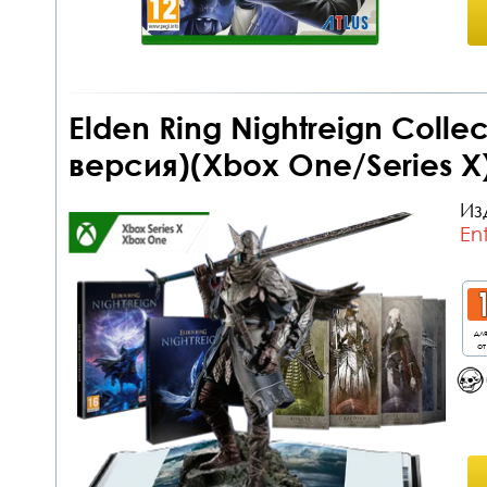
Elden Ring Nightreign Collec
версия)(Xbox One/Series X
Из
En
дл
от