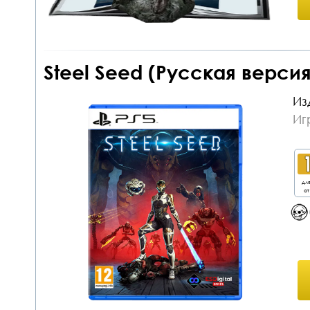
Steel Seed (Русская верси
Из
Иг
дл
от