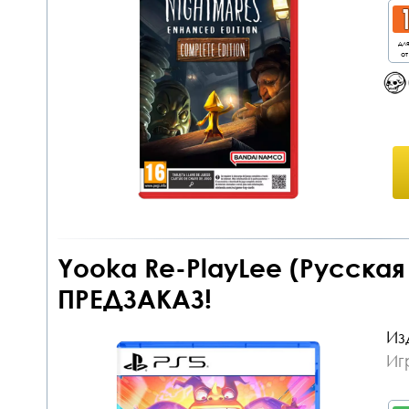
дл
от
Yooka Re-PlayLee (Русская
ПРЕДЗАКАЗ!
Из
Иг