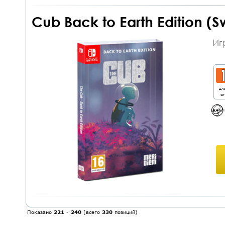
Cub Back to Earth Edition (
Иг
дл
от
Показано
221
-
240
(всего
330
позиций)