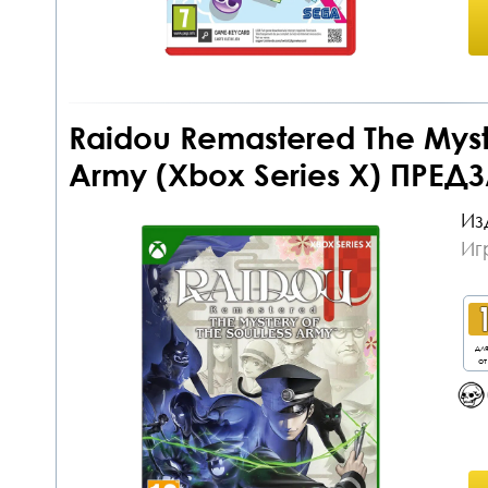
Raidou Remastered The Myste
Army (Xbox Series X) ПРЕД
Из
Иг
дл
от