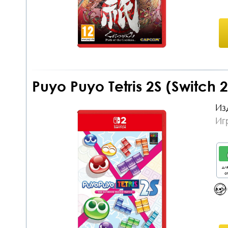
Puyo Puyo Tetris 2S (Switch
Из
Иг
дл
от