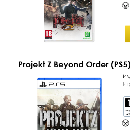
Projekt Z Beyond Order (PS
Из
Иг
зап
дл