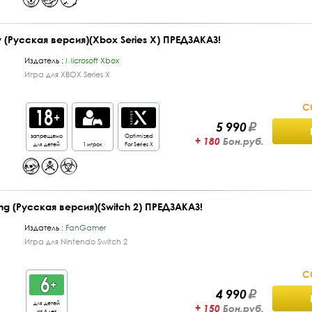
y (Русская версия)(Xbox Series X) ПРЕДЗАКАЗ!
Издатель :
Microsoft Xbox
Игра для XBOX Series X
С
5 990
запрещено
Optimized
+ 180
Бон.руб.
для детей
1 игрок
For Series X
song (Русская версия)(Switch 2) ПРЕДЗАКАЗ!
Издатель :
FanGamer
Игра для Nintendo Switch 2
С
4 990
для детей
+ 150
Бон.руб.
от 6 лет