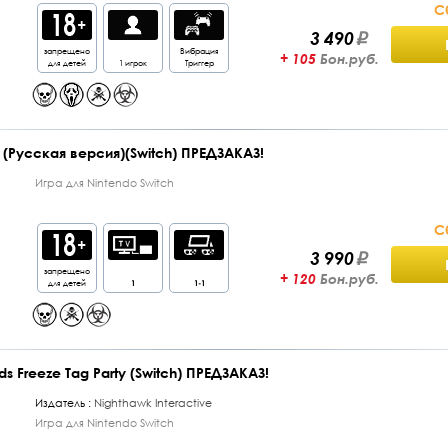
С
3 490
запрещено
Вибрация
+ 105
Бон.руб.
для детей
1 игрок
Триггер
2 (Русская версия)(Switch) ПРЕДЗАКАЗ!
Игра для Nintendo Switch
С
3 990
запрещено
+ 120
Бон.руб.
для детей
1
1-1
ends Freeze Tag Party (Switch) ПРЕДЗАКАЗ!
Издатель :
Nighthawk Interactive
Игра для Nintendo Switch