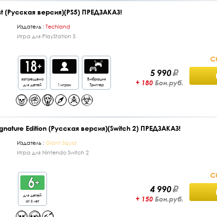
ast (Русская версия)(PS5) ПРЕДЗАКАЗ!
Издатель :
Techland
Игра для PlayStation 5
С
5 990
запрещено
Вибрация
+ 180
Бон.руб.
для детей
1 игрок
Триггер
ignature Edition (Русская версия)(Switch 2) ПРЕДЗАКАЗ!
Издатель :
Giant Squid
Игра для Nintendo Switch 2
С
4 990
для детей
+ 150
Бон.руб.
от 6 лет