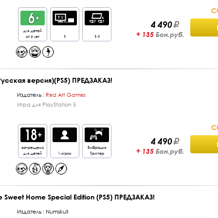
С
4 490
для детей
+ 135
Бон.руб.
от 6 лет
1
1-1
(Русская версия)(PS5) ПРЕДЗАКАЗ!
Издатель :
Red Art Games
Игра для PlayStation 5
С
4 490
запрещено
Вибрация
+ 135
Бон.руб.
для детей
1 игрок
Триггер
 Sweet Home Special Edition (PS5) ПРЕДЗАКАЗ!
Издатель :
Numskull