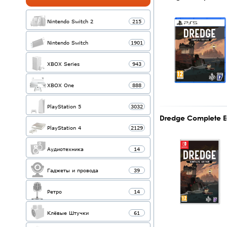
Nintendo Switch 2
215
Nintendo Switch
1901
XBOX Series
943
XBOX One
888
PlayStation 5
3032
Dredge Complete Ed
PlayStation 4
2129
Аудиотехника
14
Гаджеты и провода
39
Ретро
14
Клёвые Штучки
61