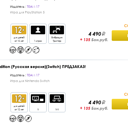
Издатель :
TEAM 17
Игра для PlayStation 5
С
4 490
для детей
Вибрация
+ 135
Бон.руб.
от 12 лет
1 игрок
Триггер
ition (Русская версия)(Switch) ПРЕДЗАКАЗ!
Издатель :
TEAM 17
Игра для Nintendo Switch
С
4 490
для детей
+ 135
Бон.руб.
от 12 лет
1
1-1