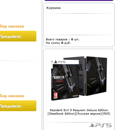
Корзина
бор заказов
Предзаказ
Всего товаров :
0
шт.
На сумму
0
руб.
бор заказов
Предзаказ
Resident Evil 9 Requiem Deluxe Edition
[Steelbook Edition](Русская версия)(PS5)