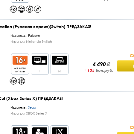
rection (Русская версия)(Switch) ПРЕДЗАКАЗ!
Издатель :
Falcom
Игра для Nintendo Switch
С
4 490
для детей
+ 135
Бон.руб.
от 16 лет
1
1-1
Cut (Xbox Series X) ПРЕДЗАКАЗ!
Издатель :
Sega
Игра для XBOX Series X
С