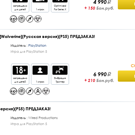
4 990
запрещено
Optimized
+ 150
Бон.руб.
для детей
1 игрок
For Series X
[Wolverine](Русская версия)(PS5) ПРЕДЗАКАЗ!
Издатель :
PlayStation
Игра для PlayStation 5
С
6 990
запрещено
Вибрация
+ 210
Бон.руб.
для детей
1 игрок
Триггер
версия)(PS5) ПРЕДЗАКАЗ!
Издатель :
Wired Productions
Игра для PlayStation 5