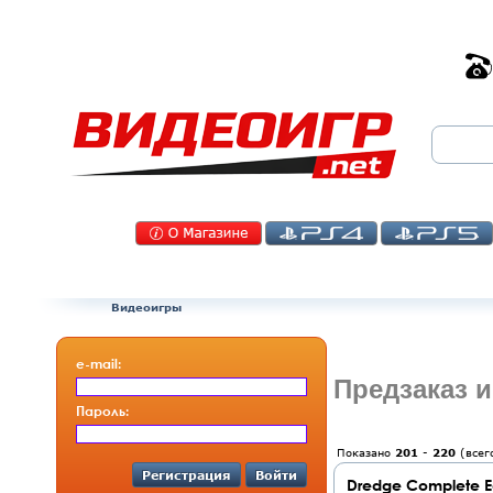
Видеоигры
e-mail:
Предзаказ и
Пароль:
Показано
201
-
220
(все
Регистрация
Войти
Dredge Complete E