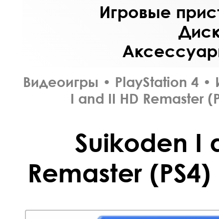
Игровые прист
Диск
Аксессуары
Видеоигры
•
PlayStation 4
•
I and II HD Remaster 
Suikoden I 
Remaster (PS4)