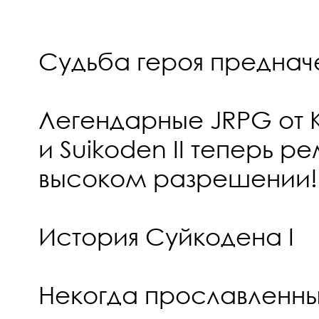
Судьба героя преднач
Легендарные JRPG от K
и Suikoden II теперь 
высоком разрешении!
История Суйкодена I
Некогда прославленны