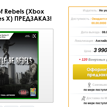
of Rebels (Xbox
Издатель :
Не ук
es X) ПРЕДЗАКАЗ!
Доступность :
Ожидается
00.00.0000
Дата выхода :
08.
Локализация :
Английс
3 99
Цена :
+ 120
Бонусных 
Оформи
предзак
Самовыво
по мере поступ
Доставка по М
по мере поступ