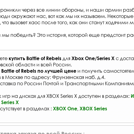
роникли через все линии обороны, и наши армии разб
юди окружают нас, вот как мы их называем. Некоторые
что вызовет хаос после того, как они станут ходячими 
мы победить? Это история, которой еще предстоит ра
жете
для
с
доста
купить
Battle of Rebels
Xbox One/Series X
вской области и всей России
.
и получить самостояте
Battle of Rebels
по лучшей цене
в
в Москве по адресу: Фрунзенская наб. д.4.
ставка по России Почтой и Транспортными Компаниям
игр на дисках для XBOX Series X доступен в разделах:
И
Series X
сутствует в разделах :
,
XBOX One
XBOX Series
тавка заказа по всей России :