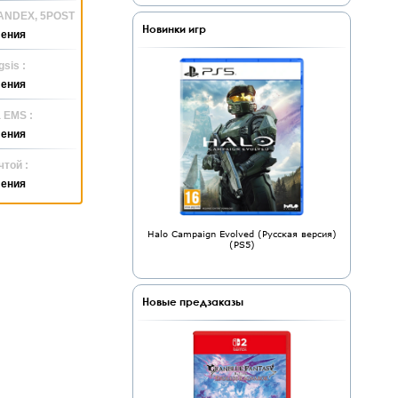
YANDEX, 5POST
Новинки игр
ления
sis :
ления
 EMS :
ления
той :
ления
Halo Campaign Evolved (Русская версия)
(PS5)
Новые предзаказы