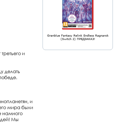
Granblue Fantasy Relink Endless Ragnarok
(Switch 2) ПРЕДЗАКАЗ!
третьего и
ду делать
победе.
инопланетян, и
сего мира были
е намного
юдей! Мы