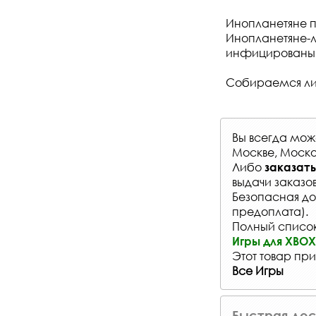
Инопланетяне п
Инопланетяне-л
инфицированы, 
Собираемся ли 
Вы всегда мо
Москве, Моско
Либо
заказать
выдачи заказо
Безопасная до
предоплата).
Полный список 
Игры для XBOX 
Этот товар при
Все Игры
Быстрая дос