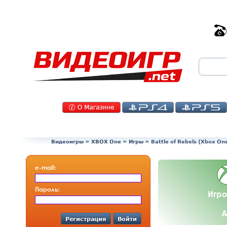
Видеоигры
»
XBOX One
»
Игры
»
Battle of Rebels (Xbox O
e-mail:
Пароль:
Игро
А
Регистрация
Войти