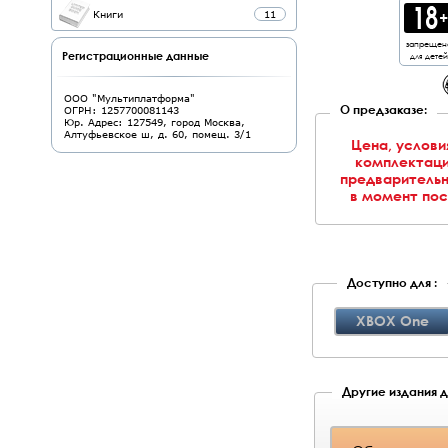
Книги
11
запрещен
Регистрационные данные
для детей
ООО "Мультиплатформа"
О предзаказе:
ОГРН: 1257700081143
Юр. Адрес: 127549, город Москва,
Алтуфьевское ш, д. 60, помещ. 3/1
Цена, услови
комплектаци
предварительн
в момент пос
Доступно для :
XBOX One
Другие издания д