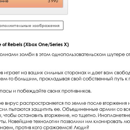
ание
3 990
ополнительные изображения
 of Rebels (Xbox One/Series X)
олнами зомби в этом однопользовательском шутере от 
ев играет на ваших сильных сторонах и дает вам свобо
кем-то большим, прокладывая свой собственный путь к 
асы и побеждайте своих противников.
ре вирус распространяется по земле после вторжения 
 сил пытаются защитить ее. Объединенные армии со в
чтобы остановить вторжение, но тщетно. Инопланетян
ты. Новейшие технологии позволили им клонировать л
наем, против кого сражаемся! Люди?