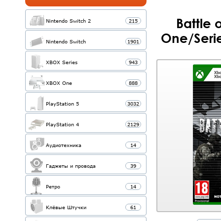
Battle 
Nintendo Switch 2
215
One/Seri
Nintendo Switch
1901
XBOX Series
943
XBOX One
888
PlayStation 5
3032
PlayStation 4
2129
Аудиотехника
14
Гаджеты и провода
39
Ретро
14
Клёвые Штучки
61