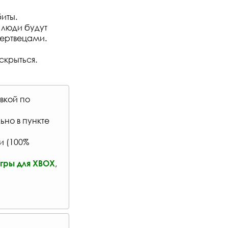
иты.
 люди будут
мертвецами.
скрыться.
вкой по
льно в
пункте
и (100%
,
гры для XBOX