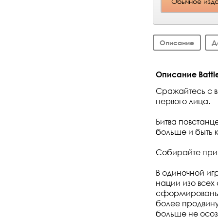
Обычное изд
Описание
Д
Описание Battle
Сражайтесь с в
первого лица.
Битва повстанц
больше и быть 
Собирайте прип
В одиночной иг
нации изо всех
сформированы, 
более продвину
больше не осоз