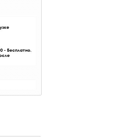
узке
0 - Бесплатно.
после