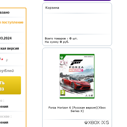
Корзина
азано
 поступление
03.2024
Всего товаров :
0
шт.
На сумму
0
руб.
кая версия
0
*
₽
рублей
ть
аз
з :
ления
Forza Horizon 6 (Русская версия)(Xbox
Series X)
оскве :
ления