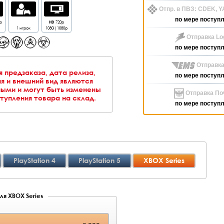
Отпр. в ПВЗ: CDEK, 
по мере поступ
о
HD
720p
1 игрок
1080i|1080p
Отправка Log
по мере поступ
Отправка
я предзаказа, дата релиза,
по мере поступ
я и внешний вид являются
ыми и могут быть изменены
Отправка Поч
тупления товара на склад.
по мере поступ
PlayStation 4
PlayStation 5
XBOX Series
ля XBOX Series