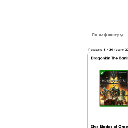
По алфавиту
Показано
1
-
20
(всего
2
Dragonkin The Bani
Styx Blades of Gre