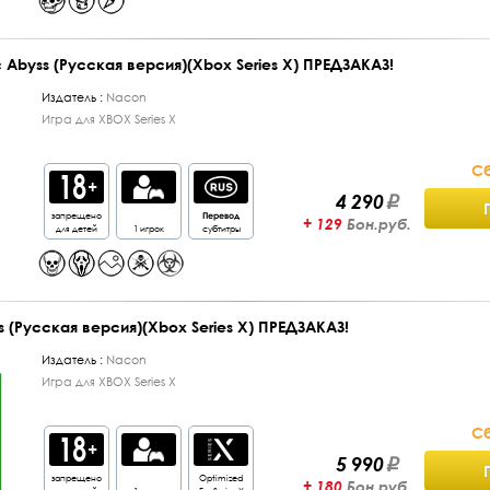
c Abyss (Русская версия)(Xbox Series X) ПРЕДЗАКАЗ!
Издатель :
Nacon
Игра для XBOX Series X
Сб
4 290
запрещено
Перевод
+ 129
Бон.руб.
для детей
1 игрок
субтитры
ors (Русская версия)(Xbox Series X) ПРЕДЗАКАЗ!
Издатель :
Nacon
Игра для XBOX Series X
Сб
5 990
запрещено
Optimized
+ 180
Бон.руб.