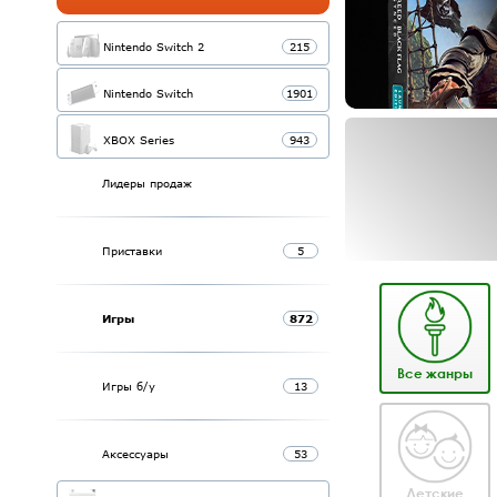
Nintendo Switch 2
215
Nintendo Switch
1901
XBOX Series
943
Лидеры продаж
Приставки
5
Игры
872
Все жанры
Игры б/у
13
Аксессуары
53
Детские