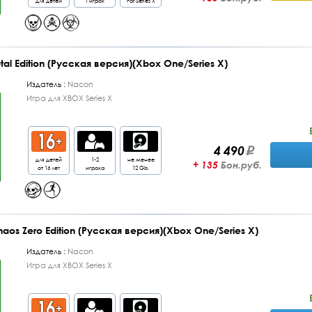
для детей
1 игрок
For Series X
rutal Edition (Русская версия)(Xbox One/Series X)
Издатель :
Nacon
Игра для XBOX Series X
4 490
для детей
1-2
не менее
+ 135
Бон.руб.
от 16 лет
игрока
12 Gb.
 Chaos Zero Edition (Русская версия)(Xbox One/Series X)
Издатель :
Nacon
Игра для XBOX Series X