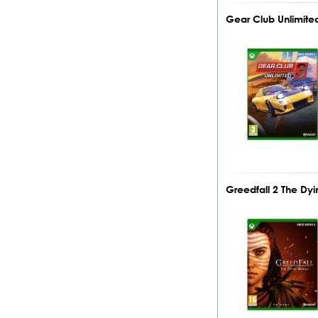
Gear Club Unlimite
Greedfall 2 The Dy