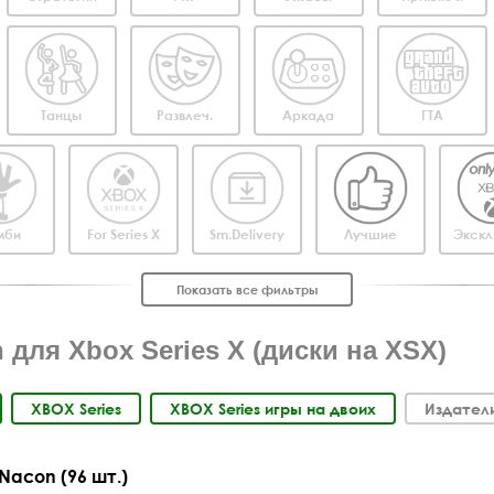
Танцы
Развлеч.
Аркада
ГТА
мби
For Series X
Sm.Delivery
Лучшие
Экскл
Показать все фильтры
 для Xbox Series X (диски на XSX)
XBOX Series
XBOX Series игры на двоих
Издатели
Nacon (96 шт.)