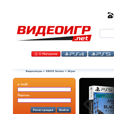
Видеоигры
»
XBOX Series
» Игры
e-mail:
Пароль:
Регистрация
Войти