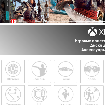
Игровые приста
Диски д
Аксессуары 
Шутеры
Экшены
Гонки
Драки
Стратегии
РПГ
Ужасы
Приключ.