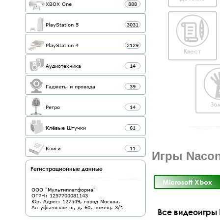
XBOX One
888
PlayStation 5
3031
PlayStation 4
2129
Квест
Аудиотехника
14
Гаджеты и провода
39
Зо
Ретро
14
Клёвые Штучки
61
Книги
11
Игры Nacon
Регистрационные данные
Microsoft Xbox
ООО "Мультиплатформа"
ОГРН: 1257700081143
Юр. Адрес: 127549, город Москва,
Алтуфьевское ш, д. 60, помещ. 3/1
Все видеоигры 