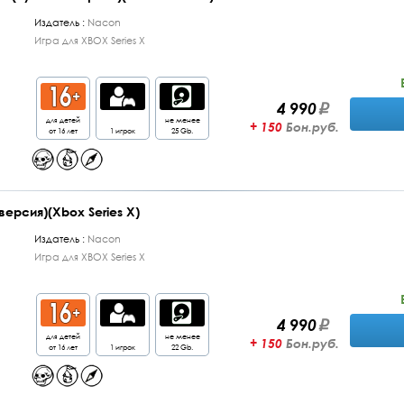
Издатель :
Nacon
Игра для XBOX Series X
4 990
для детей
не менее
+ 150
Бон.руб.
от 16 лет
1 игрок
25 Gb.
 версия)(Xbox Series X)
Издатель :
Nacon
Игра для XBOX Series X
4 990
для детей
не менее
+ 150
Бон.руб.
от 16 лет
1 игрок
22 Gb.