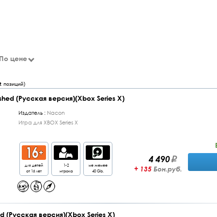
По цене
2
позиций)
shed (Русская версия)(Xbox Series X)
Издатель :
Nacon
Игра для XBOX Series X
4 490
для детей
1-2
не менее
+ 135
Бон.руб.
от 16 лет
игрока
40 Gb.
ed (Русская версия)(Xbox Series X)