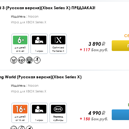
d 3 (Русская версия)(Xbox Series X) ПРЕДЗАКАЗ!
Издатель :
Nacon
Игра для XBOX Series X
Сб
3 890
для детей
Optimized
+ 117
Бон.руб.
от 6 лет
1 игрок
For Series X
ing World (Русская версия)(Xbox Series X)
Издатель :
Nacon
Игра для XBOX Series X
4 990
для детей
Перевод
+ 150
Бон.руб.
от 16 лет
1 игрок
субтитры