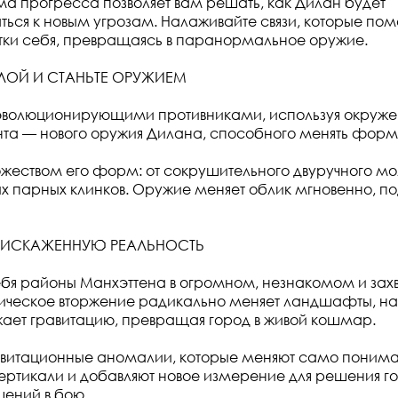
ма прогресса позволяет вам решать, как Дилан будет
ься к новым угрозам. Налаживайте связи, которые пом
тки себя, превращаясь в паранормальное оружие.
ЛОЙ И СТАНЬТЕ ОРУЖИЕМ
эволюционирующими противниками, используя окружен
та — нового оружия Дилана, способного менять форм
жеством его форм: от сокрушительного двуручного мо
ых парных клинков. Оружие меняет облик мгновенно, п
В ИСКАЖЕННУЮ РЕАЛЬНОСТЬ
себя районы Манхэттена в огромном, незнакомом и з
мическое вторжение радикально меняет ландшафты, н
ает гравитацию, превращая город в живой кошмар.
авитационные аномалии, которые меняют само поним
вертикали и добавляют новое измерение для решения г
шений в бою.