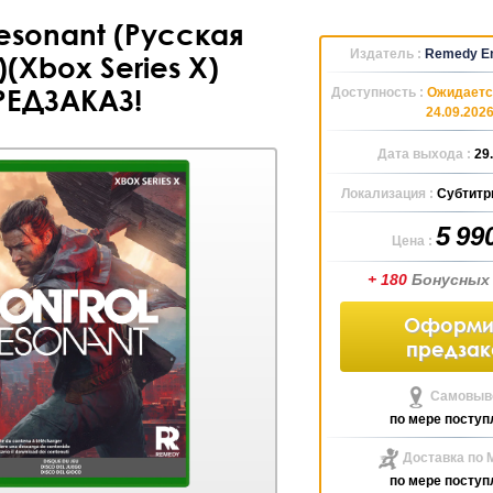
Resonant (Русская
Издатель :
Remedy En
(Xbox Series X)
РЕДЗАКАЗ!
Доступность :
Ожидаетс
24.09.202
Дата выхода :
29
Локализация :
Субтитр
5 99
Цена :
+ 180
Бонусных
Оформи
предзак
Самовыво
по мере поступ
Доставка по 
по мере поступ