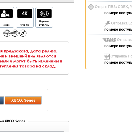
Отпр. в ПВЗ: CDEK,
по мере поступ
Перевод
Отправка Lo
1 игрок
Ultra
HD
субтитры
по мере поступ
Отправк
по мере поступ
я предзаказа, дата релиза,
я и внешний вид являются
Отправка По
ыми и могут быть изменены в
по мере поступ
упления товара на склад.
XBOX Series
ля XBOX Series