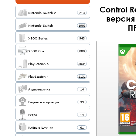
Control 
Nintendo Switch 2
213
версия)
П
Nintendo Switch
1903
XBOX Series
943
XBOX One
888
PlayStation 5
3034
PlayStation 4
2131
Аудиотехника
14
Гаджеты и провода
39
Ретро
14
Клёвые Штучки
61