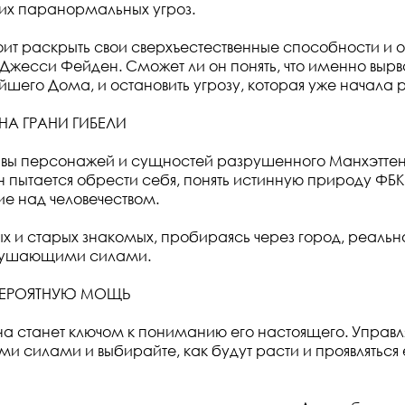
их паранормальных угроз.
ит раскрыть свои сверхъестественные способности и о
Джесси Фейден. Сможет ли он понять, что именно вырв
шего Дома, и остановить угрозу, которая уже начала
НА ГРАНИ ГИБЕЛИ
ивы персонажей и сущностей разрушенного Манхэттен
н пытается обрести себя, понять истинную природу ФБК
е над человечеством.
ых и старых знакомых, пробираясь через город, реальн
рушающими силами.
ВЕРОЯТНУЮ МОЩЬ
 станет ключом к пониманию его настоящего. Управл
и силами и выбирайте, как будут расти и проявляться 