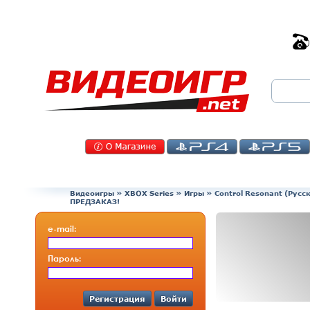
Видеоигры
»
XBOX Series
»
Игры
»
Control Resonant (Русс
ПРЕДЗАКАЗ!
e-mail:
Пароль:
Регистрация
Войти