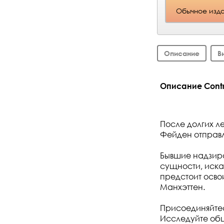
Обычное изд
Описание
В
Описание Contro
После долгих л
Фейден отправл
Бывшие надзира
сущности, иск
предстоит осво
Манхэттен.
Присоединяйте
Исследуйте об