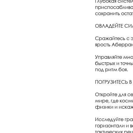
Глубокая систе
приспосабливат
сохранить оста
ОВЛАДЕЙТЕ СИ
Сражайтесь с 
ярость Аберран
Управляйте мно
быстрых и точн
под ритм боя.
ПОГРУЗИТЕСЬ 
Откройте для 
мире, где кос
физики и искаж
Исследуйте гр
горизонтали и 
тактических ре