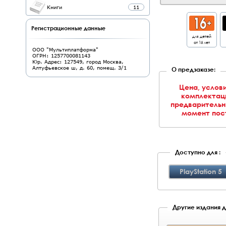
Книги
11
Регистрационные данные
для детей
от 16 лет
ООО "Мультиплатформа"
ОГРН: 1257700081143
Юр. Адрес: 127549, город Москва,
Алтуфьевское ш, д. 60, помещ. 3/1
О предзаказе:
Цена, услови
комплектаци
предварительн
момент пост
Доступно для :
PlayStation 5
Другие издания д