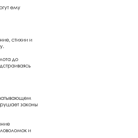
огут ему
ие, стихии и
у.
лота до
одстраиваясь
ахватывающем
арушает законы
ание
оловоломок и