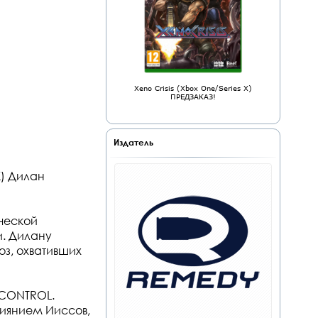
Xeno Crisis (Xbox One/Series X)
ПРЕДЗАКАЗ!
Издатель
К) Дилан
ческой
. Дилану
оз, охвативших
 CONTROL.
иянием Ииссов,