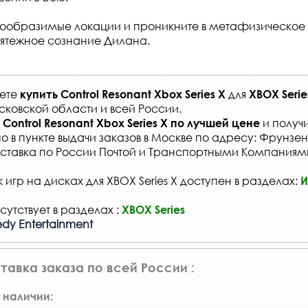
вообразимые локации и проникните в метафизическое
тежное сознание Дилана.
жете
для
купить
Control Resonant Xbox Series X
XBOX Serie
сковской области и всей России
.
и получи
Control Resonant Xbox Series X
по лучшей цене
о в
пункте выдачи заказов
в Москве по адресу: Фрунзенс
ставка по России Почтой и Транспортными Компаниям
игр на дисках для XBOX Series X доступен в разделах:
И
сутствует в разделах :
XBOX Series
dy Entertainment
тавка заказа по всей России :
 наличии: