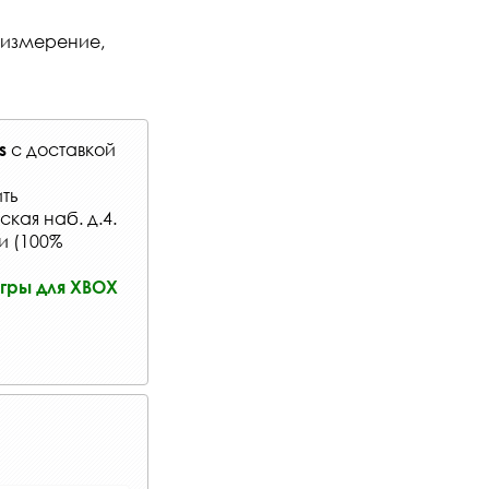
 измерение,
с
доставкой
s
ть
кая наб. д.4.
и (100%
гры для XBOX