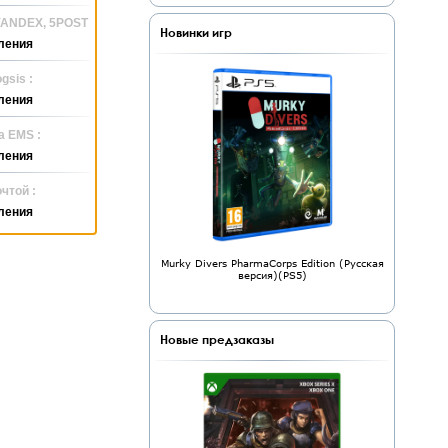
 YANDEX, 5POST
Новинки игр
ления
gsis :
ления
а EMS :
ления
чтой :
ления
Murky Divers PharmaCorps Edition (Русская
версия)(PS5)
Новые предзаказы