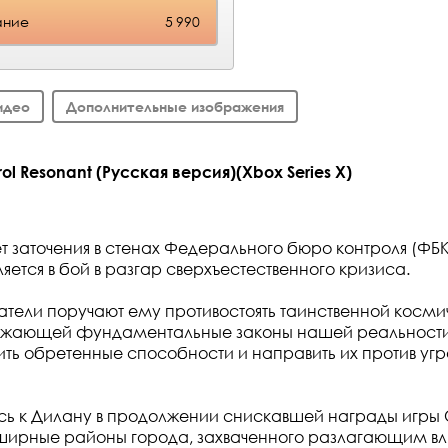
ание
5 990
идео
Дополнительные изображения
l Resonant (Русская версия)(Xbox Series X)
ет заточения в стенах Федерального бюро контроля (ФБ
яется в бой в разгар сверхъестественного кризиса.
тели поручают ему противостоять таинственной косми
ажающей фундаментальные законы нашей реальности
ить обретенные способности и направить их против угр
сь к Дилану в продолжении снискавшей награды игры
ширные районы города, захваченного разлагающим вл