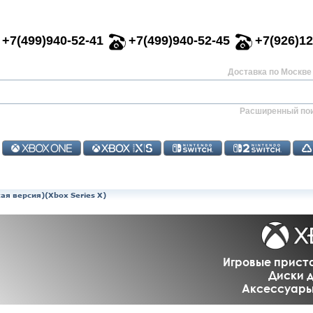
+7(499)940-52-41
+7(499)940-52-45
+7(926)12
Доставка по Москве 
Расширенный по
кая версия)(Xbox Series X)
Игровые приста
Диски д
Аксессуары 