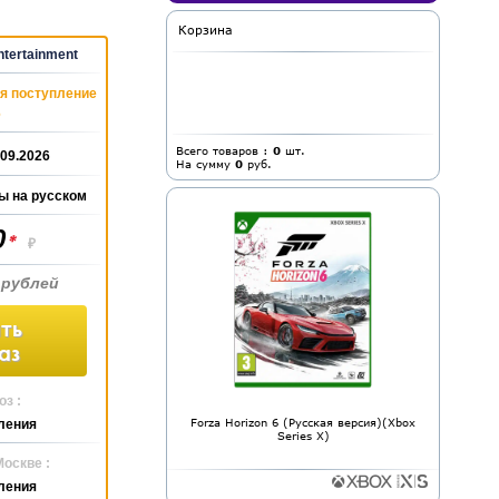
Корзина
tertainment
я поступление
6
Всего товаров :
0
шт.
.09.2026
На сумму
0
руб.
ы на русском
0
*
₽
 рублей
ть
аз
з :
Forza Horizon 6 (Русская версия)(Xbox
ления
Series X)
Москве :
ления