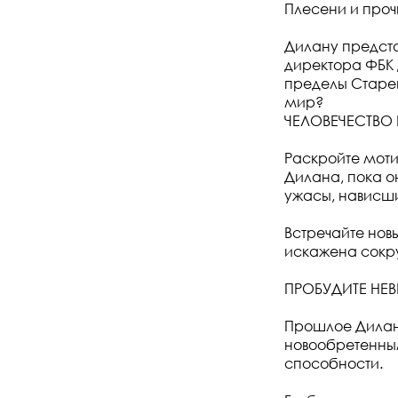
Плесени и проч
Дилану предсто
директора ФБК 
пределы Старей
мир?
ЧЕЛОВЕЧЕСТВО 
Раскройте мот
Дилана, пока о
ужасы, нависши
Встречайте нов
искажена сок
ПРОБУДИТЕ НЕ
Прошлое Дилана
новообретенным
способности.