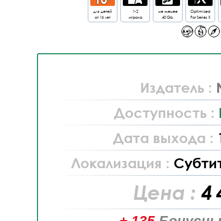
для детей
1-2
не менее
Optimized
от 16 лет
игрока
40 Gb.
For Series X
Издатель :
Доступность :
Дата выхода :
Локализация :
Субти
Цена :
4 
+ 135
Бонусны