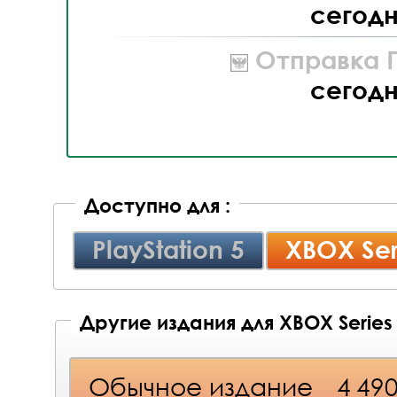
сегод
Отправка П
сегод
Доступно для :
PlayStation 5
XBOX Ser
Другие издания для XBOX Series
Обычное издание
4 49