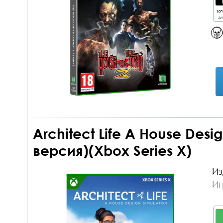
за
дл
Architect Life A House Desi
версия)(Xbox Series X)
Из
Иг