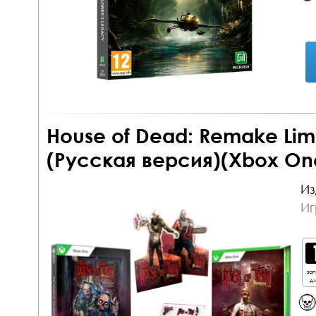
House of Dead: Remake Limi
(Русская версия)(Xbox One
Из
Иг
за
дл