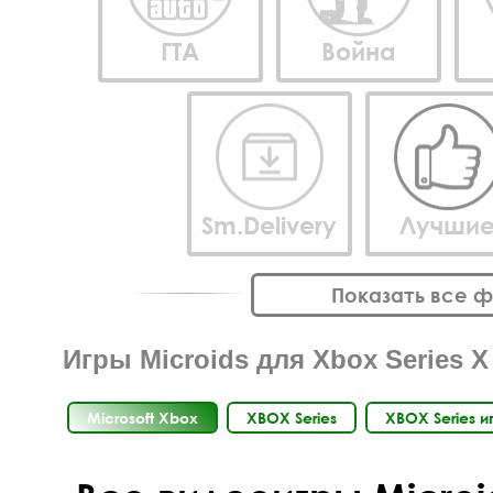
ГТА
Война
Sm.Delivery
Лучши
Показать все 
Игры Microids для Xbox Series X
Microsoft Xbox
XBOX Series
XBOX Series и