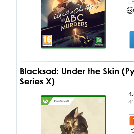
о
Blacksad: Under the Skin (
Series X)
Из
Иг
дл
о