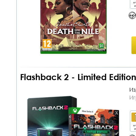
дл
о
Flashback 2 - Limited Editio
Из
Иг
дл
о