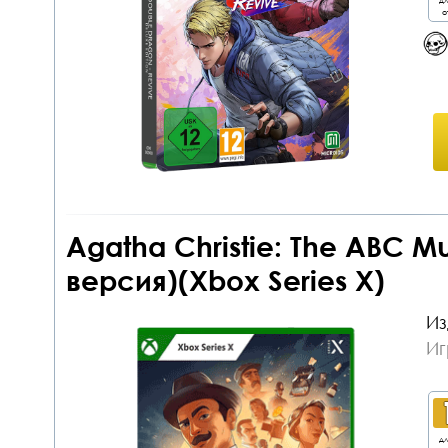
о
Agatha Christie: The ABC M
версия)(Xbox Series X)
Из
Иг
дл