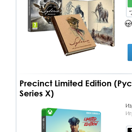
дл
о
Precinct Limited Edition (Р
Series X)
Из
Иг