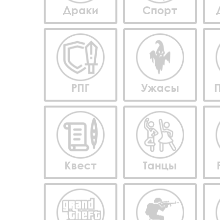
Драки
Спорт
РПГ
Ужасы
Квест
Танцы