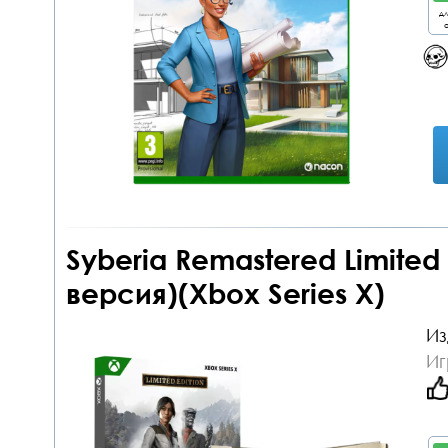
дл
о
Syberia Remastered Limited 
версия)(Xbox Series X)
Из
Иг