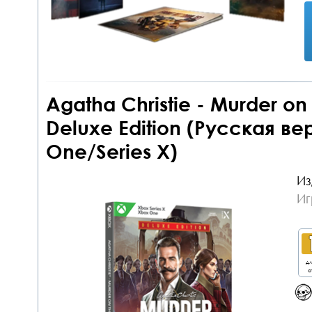
Agatha Christie - Murder on 
Deluxe Edition (Русская в
One/Series X)
Из
Иг
дл
о