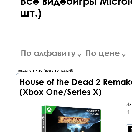
Все видеоигры Microi
шт.)
По алфавиту
По цене
Показано
1
-
20
(всего
36
позиций)
House of the Dead 2 Remake
(Xbox One/Series X)
Из
Иг