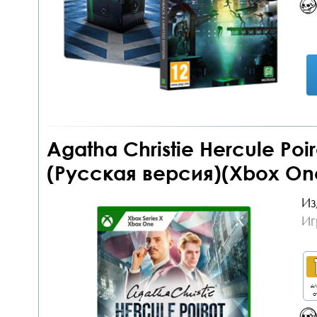
Agatha Christie Hercule Poi
(Русская версия)(Xbox One
Из
Иг
дл
о