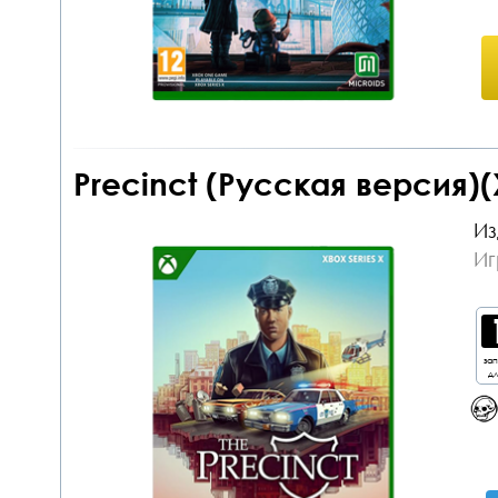
Precinct (Русская версия)(
Из
Иг
за
дл