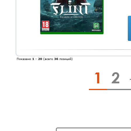
Показано
1
-
20
(всего
36
позиций)
1
2