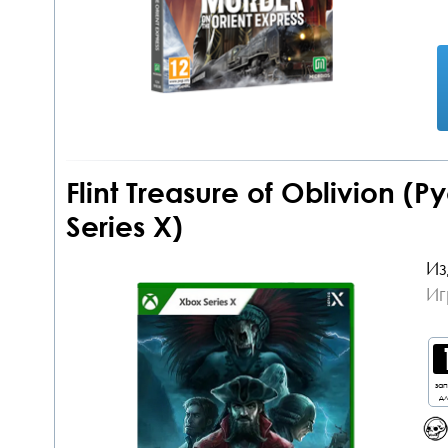
Flint Treasure of Oblivion 
Series X)
Из
Иг
за
дл