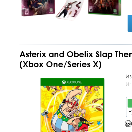
Asterix and Obelix Slap Them
(Xbox One/Series X)
Из
Иг
дл
о