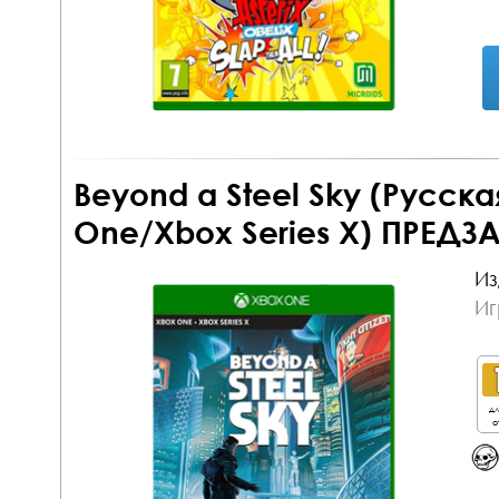
Beyond a Steel Sky (Русск
One/Xbox Series X) ПРЕДЗ
Из
Иг
дл
о