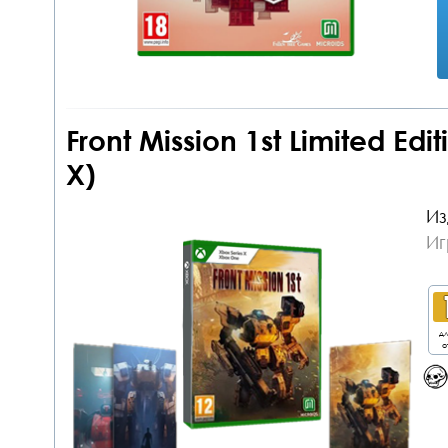
Front Mission 1st Limited Ed
X)
Из
Иг
дл
о