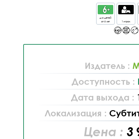
для детей
от 6 лет
1 игрок
Издатель :
M
Доступность :
Дата выхода :
Локализация :
Субти
Цена :
3 