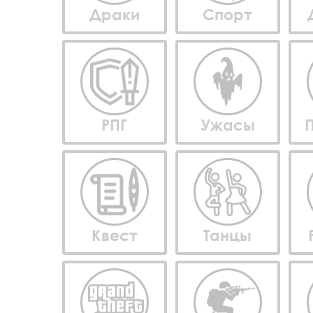
Драки
Спорт
РПГ
Ужасы
Квест
Танцы