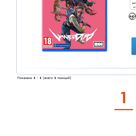
за
дл
Показано
1
-
1
(всего
1
позиций)
1