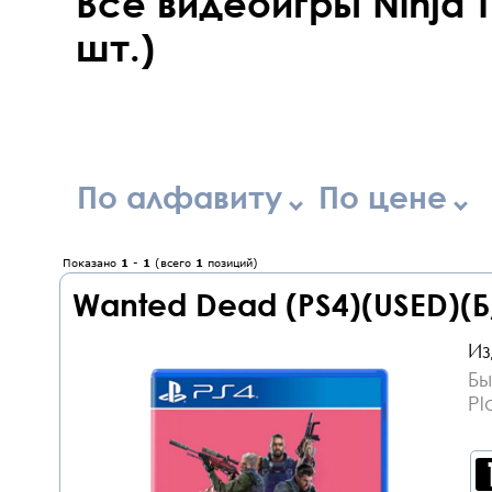
Все видеоигры Ninja T
шт.)
По алфавиту
По цене
Показано
1
-
1
(всего
1
позиций)
Wanted Dead (PS4)(USED)(Б
Из
Бы
Pl