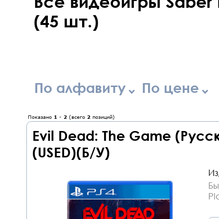
Все видеоигры Saber I
(45 шт.)
По алфавиту
По цене
Показано
1
-
2
(всего
2
позиций)
Evil Dead: The Game (Русс
(USED)(Б/У)
Из
Бы
Pl