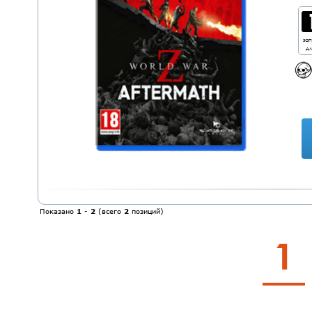
за
дл
Показано
1
-
2
(всего
2
позиций)
1