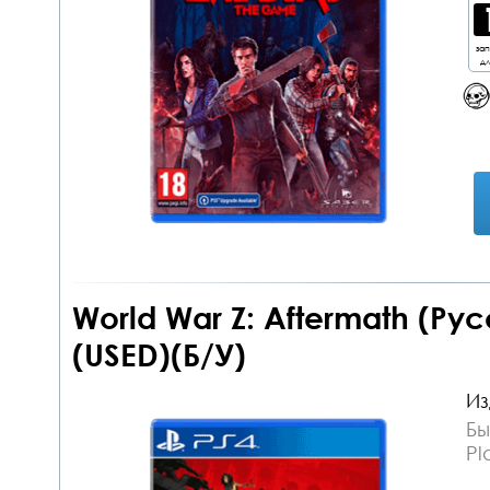
за
дл
World War Z: Aftermath (Ру
(USED)(Б/У)
Из
Бы
Pl