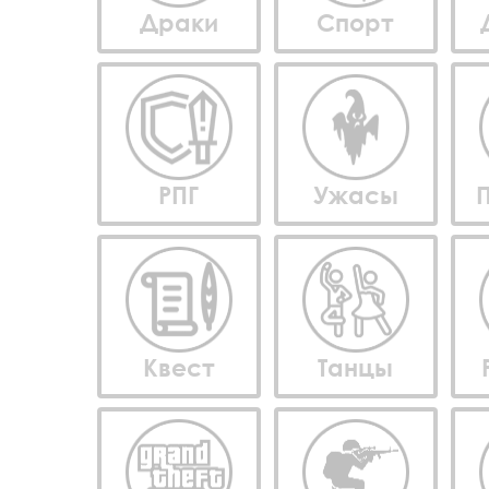
Драки
Спорт
РПГ
Ужасы
Квест
Танцы